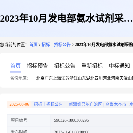
2023年10月发电部氨水试剂采购
您当前的位置：
首页
招标｜招标公告
2023年10月发电部氨水试剂采购(590
(590326-1800300296)
首页
招标预告
招标公告
重新招标
中标通知
省份地区：
北京
广东
上海
江苏
浙江
山东
湖北
四川
河北
河南
天津
山
2026-08-06
招标｜招标公告
新疆维吾尔自治区
|
乌鲁木齐市
|
项目编号
590326-1800300296
发布时间
2023-11-01 00:00:00