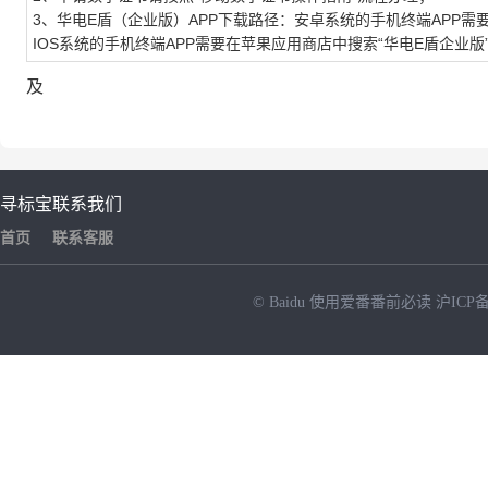
3、华电E盾（企业版）APP下载路径：安卓系统的手机终端APP需要进
IOS系统的手机终端APP需要在苹果应用商店中搜索“华电E盾企业版
及
寻标宝
联系我们
首页
联系客服
© Baidu
使用爱番番前必读
沪ICP备
NEW
HOT