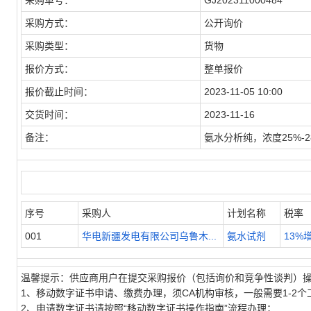
采购单号：
GJ202311000484
采购方式：
公开询价
采购类型：
货物
报价方式：
整单报价
报价截止时间：
2023-11-05 10:00
交货时间：
2023-11-16
备注：
氨水分析纯，浓度25%-28
序号
采购人
计划名称
税率
001
华电新疆发电有限公司乌鲁木...
氨水试剂
13%
温馨提示：供应商用户在提交采购报价（包括询价和竞争性谈判）
1、移动数字证书申请、缴费办理，须CA机构审核，一般需要1-2个
2、申请数字证书请按照“移动数字证书操作指南”流程办理；