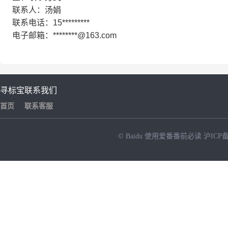
联系人：汤娟
联系电话：15*********
电子邮箱：********@163.com
寻标宝
联系我们
首页
联系客服
© Baidu
使用爱番番前必读
沪ICP备
NEW
HOT