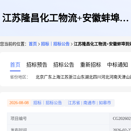
江苏隆昌化工物流+安徽蚌埠到
您当前的位置：
首页
招标｜招标公告
江苏隆昌化工物流+安徽蚌埠到如皋
如皋+汽运招标2.27-公告
首页
招标预告
招标公告
重新招标
中标通知
省份地区：
北京
广东
上海
江苏
浙江
山东
湖北
四川
河北
河南
天津
山
2026-08-08
招标｜招标公告
江苏省
|
南通市
|
如皋市
项目编号
CG202602
发布时间
2026-02-2