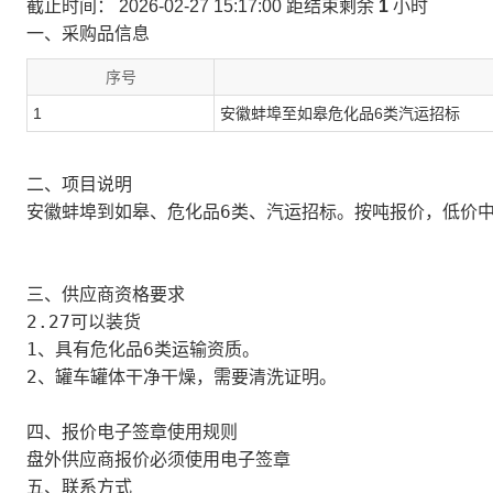
截止时间：
2026-02-27 15:17:00
距结束剩余
1
小时
一、采购品信息
序号
1
安徽蚌埠至如皋危化品6类汽运招标
二、项目说明
安徽蚌埠到如皋、危化品6类、汽运招标。按吨报价，低价中
三、供应商资格要求
2.27可以装货
1、具有危化品6类运输资质。
2、罐车罐体干净干燥，需要清洗证明。
四、报价电子签章使用规则
盘外供应商报价必须使用电子签章
五、联系方式