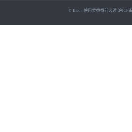
© Baidu
使用爱番番前必读
沪ICP备
NEW
HOT
暂时没有搜索结果…