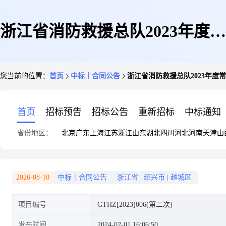
浙江省消防救援总队2023年度常
您当前的位置：
首页
中标｜合同公告
浙江省消防救援总队2023年度
规通信装备(语音通信类)中国救
首页
招标预告
招标公告
重新招标
中标通知
省份地区：
北京
广东
上海
江苏
浙江
山东
湖北
四川
河北
河南
天津
山
援浙江机动专业支队采购项目
2026-08-10
中标｜合同公告
浙江省
|
绍兴市
|
越城区
项目编号
GTHZ[2023]006(第二次)
(第二次)
发布时间
2024-02-01 16:06:50