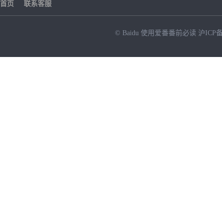
首页
联系客服
© Baidu
使用爱番番前必读
沪ICP备
NEW
HOT
暂时没有搜索结果…