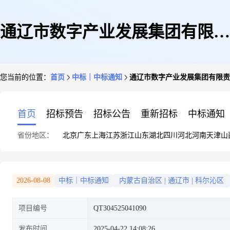
通辽市数字产业发展集团有限责
您当前的位置：
首页
中标｜中标通知
通辽市数字产业发展集团有限责任
任公司2025年广告公司选用项目
首页
招标预告
招标公告
重新招标
中标通知
省份地区：
北京
广东
上海
江苏
浙江
山东
湖北
四川
河北
河南
天津
山
[网上竞价]结果公告
2026-08-08
中标｜中标通知
内蒙古自治区
|
通辽市
|
科尔沁区
项目编号
QT304525041090
发布时间
2025-04-22 14:08:26