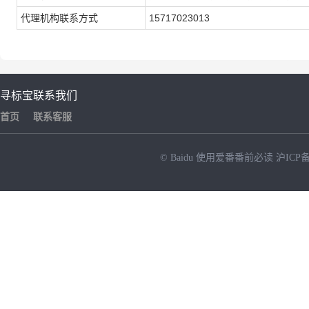
代理机构联系方式
15717023013
寻标宝
联系我们
首页
联系客服
© Baidu
使用爱番番前必读
沪ICP备
NEW
HOT