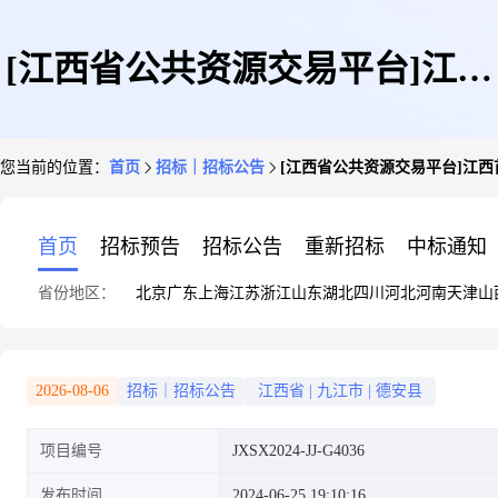
[江西省公共资源交易平台]江西
您当前的位置：
首页
招标｜招标公告
[江西省公共资源交易平台]江西首
首信招标咨询有限公司关于德安
首页
招标预告
招标公告
重新招标
中标通知
省份地区：
北京
广东
上海
江苏
浙江
山东
湖北
四川
河北
河南
天津
山
县人民医院新院区食堂食材配送
2026-08-06
招标｜招标公告
江西省
|
九江市
|
德安县
项目编号
JXSX2024-JJ-G4036
服务项目[招标编号:JXSX2024-
发布时间
2024-06-25 19:10:16