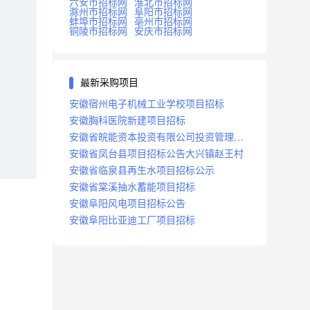
六安市招标网
淮北市招标网
滁州市招标网
阜阳市招标网
蚌埠市招标网
亳州市招标网
铜陵市招标网
安庆市招标网
最新采购项目
安徽宿州电子机械工业学校项目招标
安徽胸科医院新建项目招标
安徽省皖能资本投资有限公司投资管理系
统建设项目招标
安徽省凤台县项目招标公告大兴镇赵王村
安徽省临泉县再生水项目招标公示
安徽省棠溪抽水蓄能项目招标
安徽阜阳风电项目招标公告
安徽阜阳比亚迪工厂项目招标