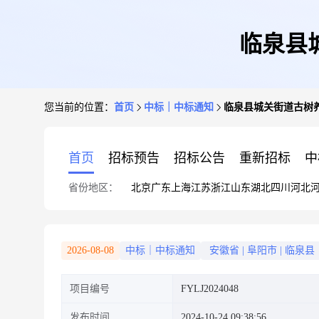
临泉县
您当前的位置：
首页
中标｜中标通知
临泉县城关街道古树
首页
招标预告
招标公告
重新招标
中
省份地区：
北京
广东
上海
江苏
浙江
山东
湖北
四川
河北
2026-08-08
中标｜中标通知
安徽省
|
阜阳市
|
临泉县
项目编号
FYLJ2024048
发布时间
2024-10-24 09:38:56