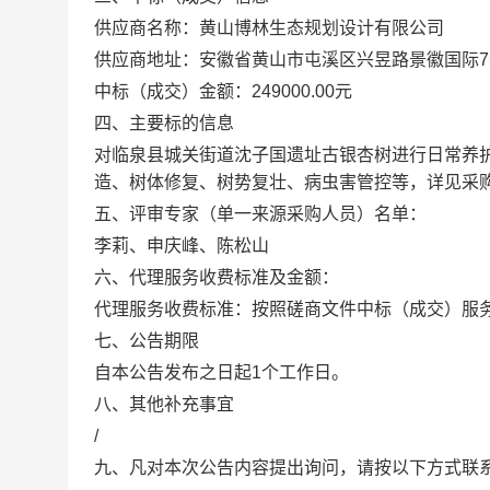
供应商名称
：
黄山博林生态规划设计有限公司
供应商地址：
安徽省黄山市屯溪区兴昱路景徽国际
中标（成交）金额：
249000.00
元
四、
主要标的信息
对临泉县城关街道沈子国遗址古银杏树进行日常养
造、树体修复、树势复壮、病虫害管控等，详见采
五、
评审专家（单一来源采购人员）名单：
李莉、申庆峰、陈松山
六、代理服务收费标准及金额：
代理服务收费标准：按照磋商文件中标（成交）服
七、公告期限
自本公告发布之日起
1个工作日。
八、
其他补充事宜
/
九、凡对本次公告内容提出询问，请按以下方式联