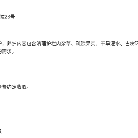
7幢23号
护，养护内容包含清理护栏内杂草、疏除果实、干旱灌水、古树
购需求。
务费约定收取。
系