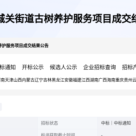
城关街道古树养护服务项目成交
养护服务项目成交结果公告
标通知
开标公示
候选人公示
企业招标查询
招标
河南
天津
山西
内蒙古
辽宁
吉林
黑龙江
安徽
福建
江西
湖南
广西
海南
重庆
贵州
招标状态
中标｜中标通知
标书获取截止时间