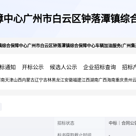
障中心广州市白云区钟落潭镇综合
镇综合保障中心广州市白云区钟落潭镇综合保障中心车辆加油服务(广州集
定点服务定点议价采购合同的合
标通知
开标公示
候选人公示
企业招标查询
招标
河南
天津
山西
内蒙古
辽宁
吉林
黑龙江
安徽
福建
江西
湖南
广西
海南
重庆
贵州
招标状态
中标｜合同公
标书获取截止时间