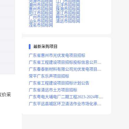
河源市招标网
江门市招标网
潮州市招标网
云浮市招标网
惠州市招标网
珠海市招标网
阳江市招标网
湛江市招标网
广州市招标网
梅州市招标网
汕头市招标网
清远市招标网
茂名市招标网
最新采购项目
广东省惠州市光伏发电项目招标
广东省工程建设项目招标投标信息公开目
录
广东春泰新材料有限公司光伏发电项目招
标
常平广东乐声项目招标
广东省工程建设项目招标计划公告
广东省清远市土方项目招标
议价采
广东粤电大埔电厂二期工程2023-2024年度
安保服务项目招标公告
广东平远县城区环卫清洁作业市场化承包
项目招标中标候选人公示