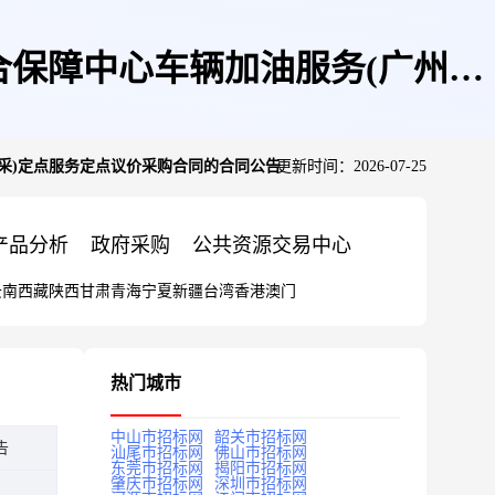
保障中心车辆加油服务(广州集
采)定点服务定点议价采购合同的合同公告
更新时间：2026-07-25
同公告
产品分析
政府采购
公共资源交易中心
云南
西藏
陕西
甘肃
青海
宁夏
新疆
台湾
香港
澳门
热门城市
中山市招标网
韶关市招标网
告
汕尾市招标网
佛山市招标网
东莞市招标网
揭阳市招标网
肇庆市招标网
深圳市招标网