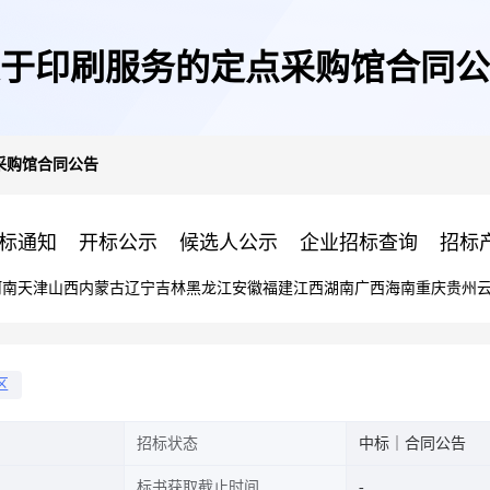
于印刷服务的定点采购馆合同公
采购馆合同公告
标通知
开标公示
候选人公示
企业招标查询
招标
河南
天津
山西
内蒙古
辽宁
吉林
黑龙江
安徽
福建
江西
湖南
广西
海南
重庆
贵州
区
招标状态
中标｜合同公告
标书获取截止时间