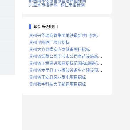
黔西南布依族苗族自治州招标网
六盘水市招标网
铜仁市招标网
最新采购项目
贵州兴华瑞商管集团地铁最新项目招标
贵州泙阳酒厂项目招标
贵州大方县煤炭应急储备项目招标
贵州省烟草公司毕节市公司育苗设施新建
及修复项目招标公告
贵州省工程建设项目招标范围和规模标准
规定
贵州省龙里县工业微波设备生产建设项目
招标
贵州省正安县风业发电项目招标
贵州数字科技大学新建项目招标