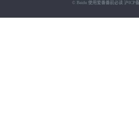
© Baidu
使用爱番番前必读
沪ICP备
NEW
HOT
暂时没有搜索结果…