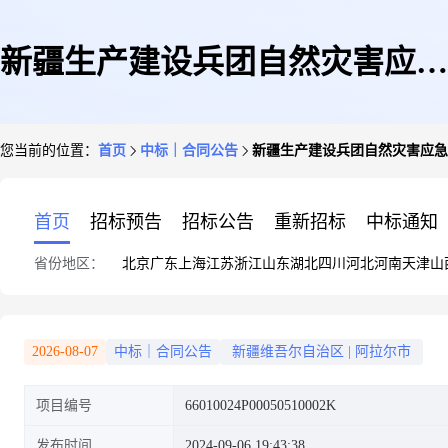
新疆生产建设兵团自然灾害应急
您当前的位置：
首页
中标｜合同公告
新疆生产建设兵团自然灾害应急
能力提升工程基层防灾项目--第
首页
招标预告
招标公告
重新招标
中标通知
省份地区：
北京
广东
上海
江苏
浙江
山东
湖北
四川
河北
河南
天津
山
十四包(救生设备)设备及安装合
2026-08-07
中标｜合同公告
新疆维吾尔自治区
|
阿拉尔市
项目编号
66010024P00050510002K
同公告
发布时间
2024-09-06 19:43:38