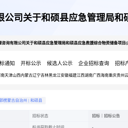
限公司关于和硕县应急管理局和
理咨询有限公司关于和硕县应急管理局和硕县应急救援综合物资储备项目(
(应急救灾物资)的公开招标公告
标通知
开标公示
候选人公示
企业招标查询
招标
河南
天津
山西
内蒙古
辽宁
吉林
黑龙江
安徽
福建
江西
湖南
广西
海南
重庆
贵州
郭楞蒙古自治州
|
和硕县
招标状态
招标｜招标公告
标书获取截止时间