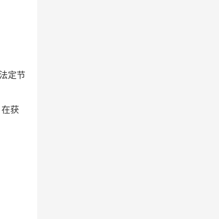
法定节
，在获