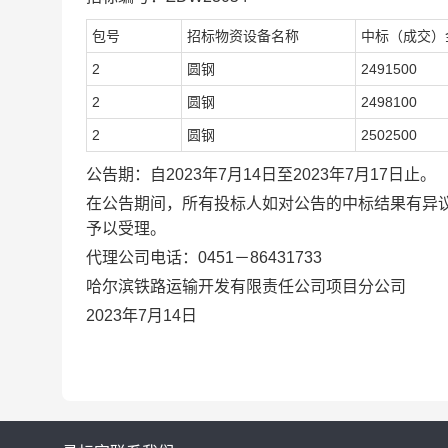
包号
招标物资设备名称
中标（成交）
2
圆钢
2491500
2
圆钢
2498100
2
圆钢
2502500
公告期：自
2023年
7
月
14
日至
2023年
7
月
17
日止。
在公告期间，所有投标人如对公告的中标结果有异
予以受理。
代理公司电话：
0451－86431733
哈尔滨铁路运输开发有限责任公司项目分公司
2023年
7
月
14
日