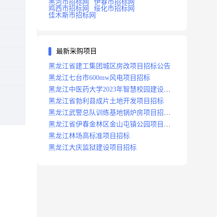
黑河市招标网
伊春市招标网
鸡西市招标网
绥化市招标网
佳木斯市招标网
最新采购项目
黑龙江省建工集团城区房改项目招标公告
黑龙江七台市600mw风电项目招标
黑龙江中医药大学2023年智慧校园建设项
目招标公告
黑龙江省勃利县成片土地开发项目招标
黑龙江武警总队训练基地锅炉房项目招标
公示
黑龙江省伊春金林区金山屯镇公园项目招
标公告
黑龙江林场高标准项目招标
黑龙江大庆监狱建设项目招标