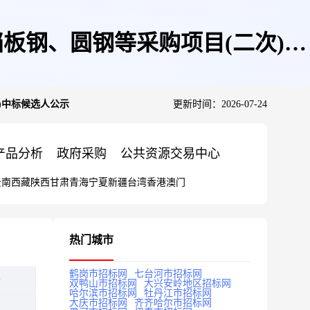
板钢、圆钢等采购项目(二次)中
)中标候选人公示
更新时间：2026-07-24
产品分析
政府采购
公共资源交易中心
云南
西藏
陕西
甘肃
青海
宁夏
新疆
台湾
香港
澳门
热门城市
鹤岗市招标网
七台河市招标网
示
双鸭山市招标网
大兴安岭地区招标网
哈尔滨市招标网
牡丹江市招标网
大庆市招标网
齐齐哈尔市招标网