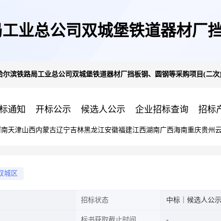
工业总公司双城堡铁道器材厂挡
哈尔滨铁路局工业总公司双城堡铁道器材厂挡板钢、圆钢等采购项目(二次
标候选人公示
标通知
开标公示
候选人公示
企业招标查询
招标
河南
天津
山西
内蒙古
辽宁
吉林
黑龙江
安徽
福建
江西
湖南
广西
海南
重庆
贵州
双城区
招标状态
中标｜候选人公
标书获取截止时间