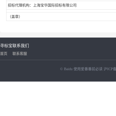
招标代理机构：上海宝华国际招标有限公司
（盖章）
寻标宝
联系我们
首页
联系客服
© Baidu
使用爱番番前必读
沪ICP备
NEW
HOT