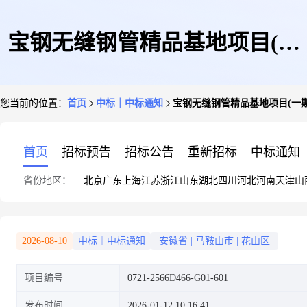
宝钢无缝钢管精品基地项目(一
您当前的位置：
首页
中标｜中标通知
宝钢无缝钢管精品基地项目(一期
期)设计标(宝钢钢管(马鞍山)科
首页
招标预告
招标公告
重新招标
中标通知
省份地区：
北京
广东
上海
江苏
浙江
山东
湖北
四川
河北
河南
天津
山
技有限责任公司)
2026-08-10
中标｜中标通知
安徽省
|
马鞍山市
|
花山区
项目编号
0721-2566D466-G01-601
发布时间
2026-01-12 10:16:41