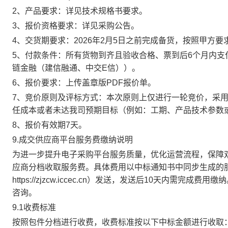
2、产品要求：详见技术规格书要求。
3、报价资格要求：详见采购公告。
4、交货期要求：2026年2月5日之前完成备货，按照甲方要
5、付款条件
：所有货物到齐且验收合格、票到后
6个月内支
链金融（建信融通、中交E信））。
6、报价要求：
上传盖章版
PDF报价单
。
7、竞价原则及评标方式：本次原则上仅进行一轮竞价，采
任成本或者未达我司预期目标（例如：工期、产品技术参数
8
、报价有效期
7天。
9.成交供应商平台服务费缴纳说明
为进一步提升电子采购平台服务质量，优化运营流程，保障
应商分档收取服务费。具体费用以中标通知书中同步生成的
https://zjzcw.iccec.cn）发送，发送后10天内需完
咨询。
9.1收费标准
按照包件分档进行收费，收费标准按以下中标金额进行收取