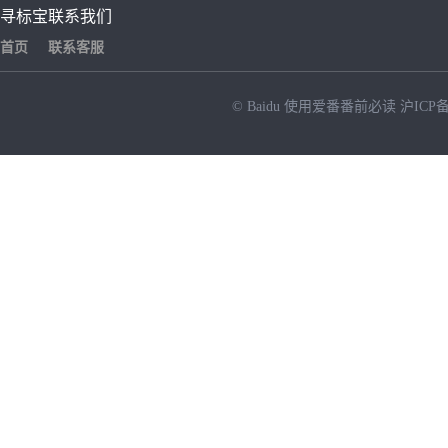
寻标宝
联系我们
首页
联系客服
© Baidu
使用爱番番前必读
沪ICP备
NEW
HOT
暂时没有搜索结果…