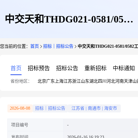
中交天和THDG021-0581/0582
您当前的位置：
首页
招标｜招标公告
中交天和THDG021-0581/05
工号控制柜采购
首页
招标预告
招标公告
重新招标
中标通知
省份地区：
北京
广东
上海
江苏
浙江
山东
湖北
四川
河北
河南
天津
山
2026-08-08
招标｜招标公告
江苏省
|
南通市
|
海安市
项目编号
发布时间
2026-01-16 16:19:23