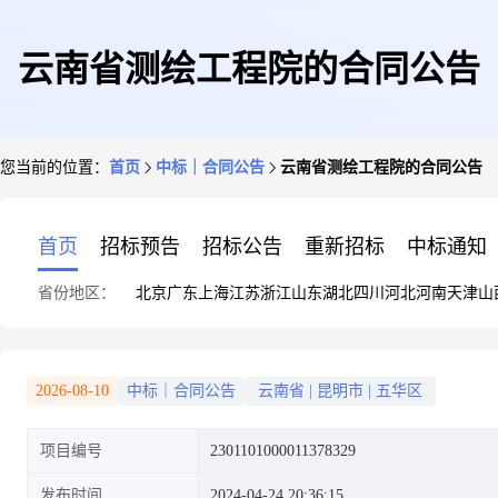
云南省测绘工程院的合同公告
您当前的位置：
首页
中标｜合同公告
云南省测绘工程院的合同公告
首页
招标预告
招标公告
重新招标
中标通知
省份地区：
北京
广东
上海
江苏
浙江
山东
湖北
四川
河北
河南
天津
山
2026-08-10
中标｜合同公告
云南省
|
昆明市
|
五华区
项目编号
2301101000011378329
发布时间
2024-04-24 20:36:15