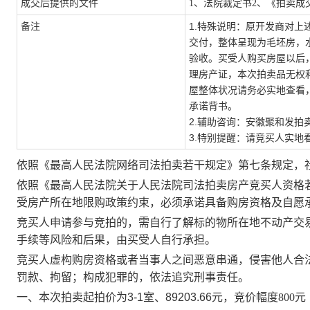
成交后提供的文件
1、法院裁定书2、《拍卖成
备注
1.特殊说明：
原开发商对上
交付，整体呈现为毛坯房，
验收。买受人购买房屋以后
理房产证，本次拍卖品无权
屋整体状况请务必实地查看
承诺背书。
2.辅助咨询：
安徽聚和发拍
3.特别提醒：
请竞买人实地
依照《最高人民法院网络司法拍卖若干规定》第七条规定，
依照《最高人民法院关于人民法院司法拍卖房产竞买人资格
受房产所在地限购政策约束，必须承诺具备购房资格及自愿
竞买人申请参与竞拍的，需自行了解标的物所在地不动产交
手续等风险和后果，由买受人自行承担。
竞买人虚构购房资格或者当事人之间恶意串通，侵害他人合
罚款、拘留；构成犯罪的，依法追究刑事责任。
一、本次拍卖
起拍价为
3-1室、89203.66
元，竞价幅度
800