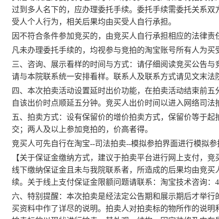
过到多人名下的，应办理委托手续。委托手续需委托关系双
受人个人行为，相关后果均由买受人自行承担。
因不符合条件参加竞买的，由竞买人自行承担相应的法律责
凡未办理委托手续的，均视参与竞拍的淘宝账号所有人为买
三、咨询、展示看样的时间与方式：请仔细阅读竞买公告与
请与本院联系统一安排看样。
联系人及联系方式请见文末法
四、本次拍卖活动设置延时出价功能，在拍卖活动结束前五
自该出价时点顺延五分钟。竞买人出价时间以进入网络司法
五、拍卖方式
：
设有保留价的增价拍卖方式，保留价等于起
交；两人及以上参加竞拍的，价高者得。
竞买人可先自行在淘宝
--司法拍卖--模拟参拍界面进行模拟
【关于保证金缴纳方式，建议于拍卖平台进行网上支付，竞
线下缴纳保证金且未与我院联系者，所造成的后果均由竞买
续。
关于线上支付保证金限额问题请联系：
淘宝技术咨询：
4
六、特别提醒：
本次拍卖是经法定公告期和展示期后才举行
买资料中作了详尽的说明。拍卖人对拍卖标的物所作的说明