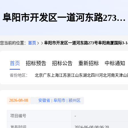
阜阳市开发区一道河东路273号
您当前的位置：
首页
阜阳市开发区一道河东路273号阜阳商厦国际3-1
阜阳商厦国际3-14室
首页
招标预告
招标公告
重新招标
中标通知
省份地区：
北京
广东
上海
江苏
浙江
山东
湖北
四川
河北
河南
天津
山
2026-08-08
安徽省
|
阜阳市
|
颍州区
项目编号
发布时间
2024-06-08 08:06:20