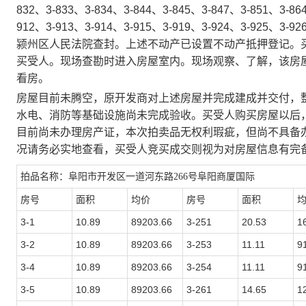
832
、
3-833
、
3-834
、
3-844
、
3-845
、
3-847
、
3-851
、
3-86
912
、
3-913
、
3-914
、
3-915
、
3-919
、
3-924
、
3-925
、
3-92
颍州区人民法院查封。上述不动产已设置不动产抵押登记。
买受人。现场查勘时进入房屋室内。现场观察、了解，该房
看房。
房屋目前未腾空，原开发商对上述房屋并完成建成并交付，
水电、消防等基础设施尚未完成验收
。买受人购买房屋以后
目前尚未办理房产证，本次拍卖品无权利瑕疵，但尚不具备
况请务必实地查看，买受人竞买成交则视为对房屋信息有完
拍品名称：阜阳市开发区一道河东路
266号阜阳商厦国际
房号
面积
均价
房号
面积
3-1
10.89
89203.66
3-251
20.53
1
3-2
10.89
89203.66
3-253
11.11
9
3-4
10.89
89203.66
3-254
11.11
9
3-5
10.89
89203.66
3-261
14.65
1