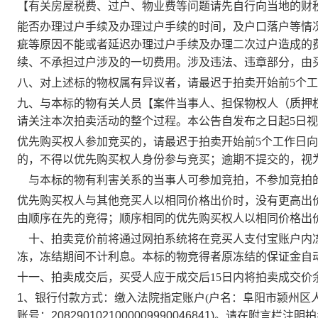
【有关房屋税费、过户、物业费等问题请先自行向当地的财
能否办理过户手续及办理过户手续的时间，及户口落户等情
疵等原因不能或者延迟办理过户手续及办理二次过户造成的
续、
不承担过户涉及的一切费用。涉及违法、违章部分，由
八、对上述标的物权属有异议者，
请最迟于拍卖开始前
5个
九、
与本标的物有关人员【案件当事人、担保物权人（质押
请关注本次拍卖活动的整个过程。
本公告自发布之日起
5日
优先购买权人参加竞买的，
请最迟于拍卖开始前
5个工作日
向
的，不得以优先购买权人身份参与竞买；逾期不提交的，视
与本标的物有利害关系的当事人可参加竞拍，不参加竞拍
优先购买权人与其他竞买人以相同价格出价时，没有更高出
由顺序在先的竞得；顺序相同的优先购买权人以相同价格出
十、拍卖竞价前将通过网拍系统将在竞买人支付宝账户内
冻，冻结期间不计利息。本标的物竞得者原冻结的保证金自
十一、
拍卖成交后，
买受人应于成交后
15日内
将拍卖成交价
1、银行付款方式：
缴入法院指定账户
(
户名：阜阳市颍州区
账号：
2082901021000009990046841
)。
请在附言栏注明拍