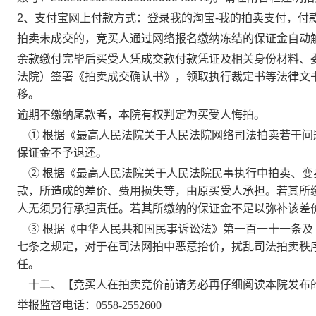
2、支付宝网上付款方式：登录我的淘宝-我的拍卖支付，付
拍卖未成交的，竞买人通过网络报名缴纳冻结的保证金自动
余款缴付完毕后买受人凭成交款付款凭证及相关身份材料、
法院）签署《拍卖成交确认书》，领取执行裁定书等法律文
移。
逾期不缴纳尾款者，本院有权判定为买受人悔拍。
① 根据《最高人民法院关于人民法院网络司法拍卖若干
保证金不予退还。
② 根据《最高人民法院关于人民法院民事执行中拍卖、
款，所造成的差价、费用损失等，由原买受人承担。若其所
人无须另行承担责任。若其所缴纳的保证金不足以弥补该差
③ 根据《中华人民共和国民事诉讼法》第一百一十一条
七条之规定，对于在司法网拍中恶意抬价，扰乱司法拍卖秩
任。
十二、【
竞买人在拍卖竞价前请务必再仔细阅读本院发布
举报监督电话：
0558-2552600