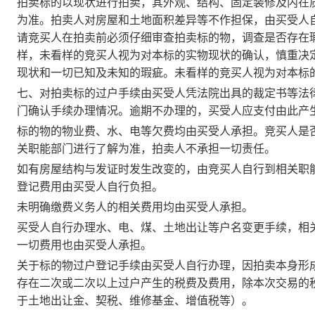
拍卖标的以现状进行拍卖，其外观、结构、固定装修及内在
为准。拍卖人对房屋和土地面积差异等不作担保，由买受人
请竞买人在拍卖前必须仔细审查拍卖标的物，调查是否存在
样，未看样的竞买人视为对本标的实物现状的确认，慎重决
现状和一切已知及未知的瑕疵。
未看样的竞买人视为对本标
七、对拍卖标的过户手续由买受人凭法院出具的裁定书等法
门确认手续办理情况。
逾期不办理的，买受人应支付由此产
标的物的物业费、水、电等欠费均由买受人承担
。竞买人是
关职能部门进行了解为准，拍卖人不承担一切责任。
如有房屋结构与发证时发生改变的，由竞买人自行到相关职
登记费用由买受人自行负担。
未明确缴费义务人的相关费用均由买受人承担
。
买受人自行办理水、电、煤、土地出让等户名变更手续，相
一切费用也由买受人承担
。
关于标的物过户登记手续由买受人自行办理，
因拍卖本身形
存在二次或二次以上过户产生的税费及费用，除本次交易的
于土地出让金、契税、维修基金、增值税等）
。