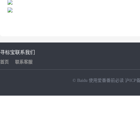
寻标宝
联系我们
首页
联系客服
© Baidu
使用爱番番前必读
沪ICP备
NEW
HOT