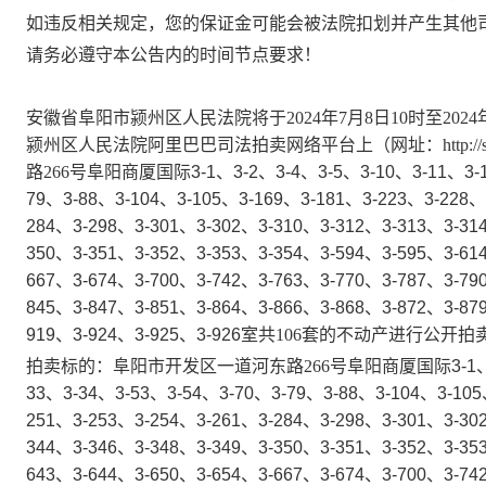
如违反相关规定，您的保证金可能会被法院扣划并产生其他
请务必遵守本公告内的时间节点要求！
安徽省阜阳市颍州区人民法院将于
2024年7月8日10时至
颍州区人民法院阿里巴巴司法拍卖网络平台上（网址：http://sf.t
路
266号阜阳商厦国际
3-1
、
3-2
、
3-4
、
3-5
、
3-10
、
3-11
、
3-
79
、
3-88
、
3-104
、
3-105
、
3-169
、
3-181
、
3-223
、
3-228
、
284
、
3-298
、
3-301
、
3-302
、
3-310
、
3-312
、
3-313
、
3-31
350
、
3-351
、
3-352
、
3-353
、
3-354
、
3-594
、
3-595
、
3-61
667
、
3-674
、
3-700
、
3-742
、
3-763
、
3-770
、
3-787
、
3-79
845
、
3-847
、
3-851
、
3-864
、
3-866
、
3-868
、
3-872
、
3-87
919
、
3-924
、
3-925
、
3-926
室共
106套
的不动产
进行公开拍
拍卖标的：阜阳市开发区一道河东路
266号阜阳商厦国际
3-1
33
、
3-34
、
3-53
、
3-54
、
3-70
、
3-79
、
3-88
、
3-104
、
3-105
251
、
3-253
、
3-254
、
3-261
、
3-284
、
3-298
、
3-301
、
3-30
344
、
3-346
、
3-348
、
3-349
、
3-350
、
3-351
、
3-352
、
3-35
643
、
3-644
、
3-650
、
3-654
、
3-667
、
3-674
、
3-700
、
3-74