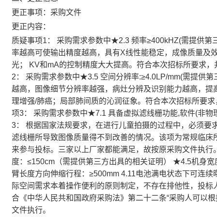
更正事项：
采购文件
更正内容：
质疑事项1： 采购需求参数中★2.3 频率≥400kHZ(需提供
率越高可使输出精度越高，具有X线性能稳定，成像质量及
光； KV和mA的控制精度大大提高。符合本次招标所要求
2： 采购需求参数中★3.5 空间分辨率:≥4.0LP/mm(需提
越高，图像细节分辨率越强，病灶分辨及识别能力越高，提
理增强/肺癌；局部肺间质的沁润征象。符合本次招标所要求
项3： 采购需求参数中★7.1 具备虚拟滤线栅功能,软件(非
3： 根据国家法规要求，在进行儿童拍摄的过程中，必须要
滤线栅所导致图像质量得不到改善的情况。该项为常规临床
来参与投标。三家以上厂家都能满足，故按原采购文件执行。 
度：≤150cm（需提供第三方出具的相关证明） ★4.5机身宽
臂长度方向伸缩行程：≥500mm 4.11电池满电状态下可连
际空间需求本着操作便利的原则制定，不存在排他性，投标
合《中华人民共和国政府采购法》第二十二条“采购人可以根
文件执行。