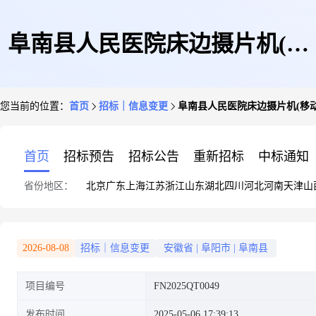
阜南县人民医院床边摄片机(移
您当前的位置：
首页
招标｜信息变更
阜南县人民医院床边摄片机(移动
动DR)采购项目更正公告(1次)
首页
招标预告
招标公告
重新招标
中标通知
省份地区：
北京
广东
上海
江苏
浙江
山东
湖北
四川
河北
河南
天津
山
2026-08-08
招标｜信息变更
安徽省
|
阜阳市
|
阜南县
项目编号
FN2025QT0049
发布时间
2025-05-06 17:39:13