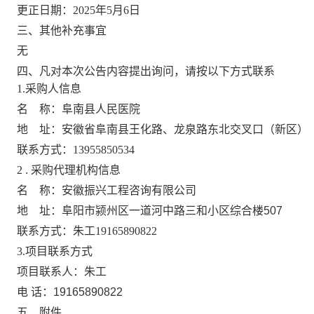
更正日期：
2025年5月6日
三、其他补充事宜
无
四、凡对本次公告内容提出询问，请按以下方式联系
1.采购人信息
名
称：
阜南县人民医院
地
址：
安徽省阜南县王化路、龙泉路东北交叉口（新区）
联系方式：
13955850534
2
.
采购代理机构信息
名
称：
安徽振兴工程咨询有限公司
地
址：
阜阳市颍州区一道河中路三和小区综合楼507
联系方式：
朱工19165890822
3.项目联系方式
项目联系人：
朱工
电
话：
19165890822
五、附件