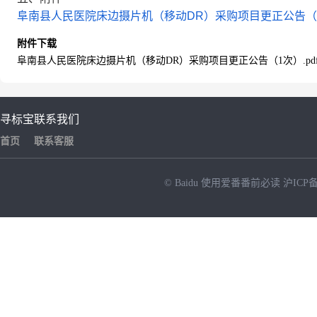
阜南县人民医院床边摄片机（移动DR）采购项目更正公告（1次
附件下载
阜南县人民医院床边摄片机（移动DR）采购项目更正公告（1次）.pd
寻标宝
联系我们
首页
联系客服
© Baidu
使用爱番番前必读
沪ICP备
NEW
HOT