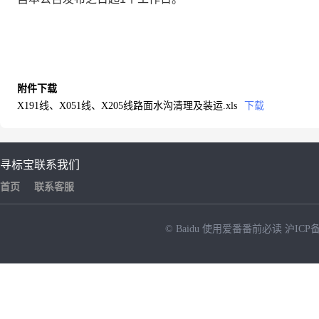
附件下载
X191线、X051线、X205线路面水沟清理及装运.xls
下载
寻标宝
联系我们
首页
联系客服
© Baidu
使用爱番番前必读
沪ICP备
NEW
HOT