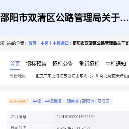
邵阳市双清区公路管理局关于其
您当前的位置：
首页
中标｜中标通知
邵阳市双清区公路管理局关于其
他建筑物、构筑物修缮的网上超
首页
招标预告
招标公告
重新招标
中标通知
省份地区：
北京
广东
上海
江苏
浙江
山东
湖北
四川
河北
河南
天津
山
市采购项目成交公告
2026-08-07
中标｜中标通知
湖南省
|
邵阳市
|
双清区
项目编号
2291101000015972720
发布时间
2024-10-25 11:24:21