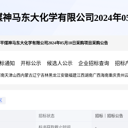
河南平煤神马东大化学有限公司2024
53河南平煤神马东大化学有限公司2024年05月10日采购项目采购公告
标通知
开标公示
候选人公示
企业招标查询
招标
河南
天津
山西
内蒙古
辽宁
吉林
黑龙江
安徽
福建
江西
湖南
广西
海南
重庆
贵州
区
招标状态
招标｜招标公告
标书获取截止时间