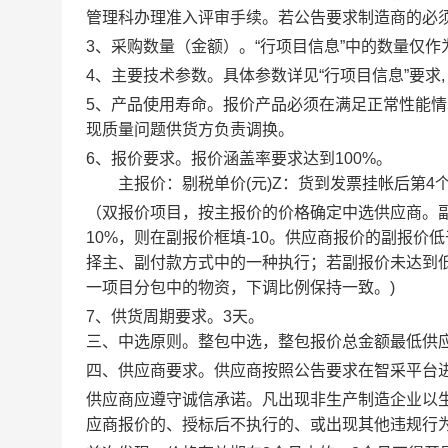
管理科办理准入评审手续。若公告要求制造商的必
3、采购数量（金额）。
“行项目信息”中的数量仅
4、主要技术参数。
具体参数详见“行项目信息”要求
5、产品使用寿命。
报价产品必须在满足正常性能情
现质量问题供货方负责调换。
6、报价要求。
报价涵盖率要求达到100%。
主报价：剔税单价(元)Z：货到发票挂帐后第4个月付
（双报价项目，按主报价的价格确定中选供应商。
10%，则在副报价框填-10。供应商报价的副报价
择主、副付款方式中的一种执行；若副报价未达到
一项目分包中的物资，下调比例保持一致。)
7、供货周期要求。
3
天。
三、中选原则。
整包中选，整包报价总金额最低供
四、供应商要求。
供应商按照公告要求在智采平台
供应商应遵守诚信承诺。
凡出现非生产制造企业以
应商报价的、授标后不执行的、或出现其他违规行