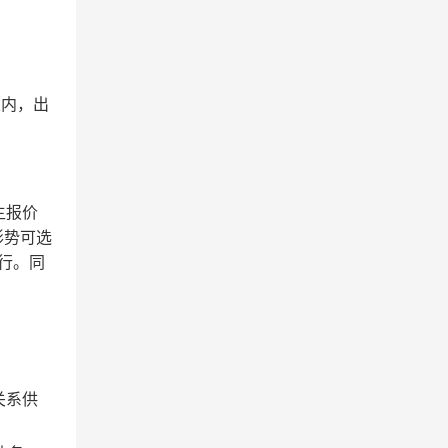
限内，出
主报价
形势可选
行。同
关系供