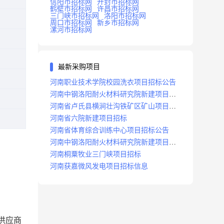
信阳市招标网
开封市招标网
鹤壁市招标网
许昌市招标网
三门峡市招标网
洛阳市招标网
周口市招标网
新乡市招标网
漯河市招标网
最新采购项目
河南职业技术学院校园洗衣项目招标公告
河南中钢洛阳耐火材料研究院新建项目招
标
河南省卢氏县横涧壮沟铁矿区矿山项目招
标公告
河南省六院新建项目招标
河南省体育综合训练中心项目招标公告
河南中钢洛阳耐火材料研究院新建项目招
标
河南桐粟牧业三门峡项目招标
河南获嘉微风发电项目招标信息
供应商