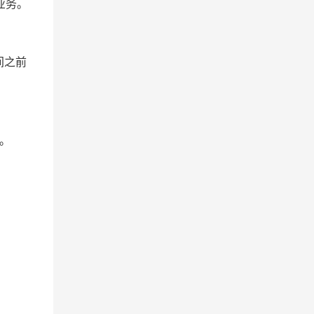
业务。
间之前
。