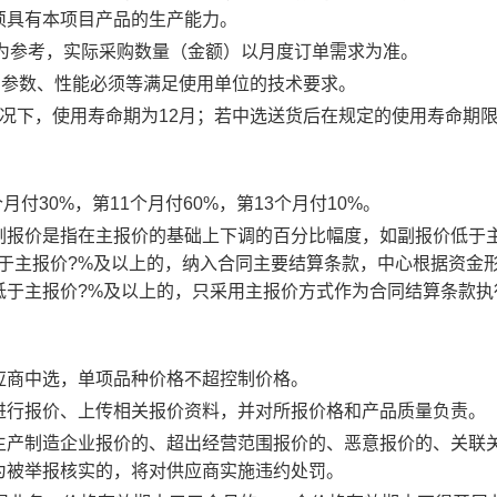
须具有本项目产品的生产能力。
作为参考，实际采购数量（金额）以月度订单需求为准。
, 参数、性能必须等满足使用单位的技术要求。
况下，使用寿命期为
12
月；若中选送货后在规定的使用寿命期
30%，第11个月付60%，第13个月付10%。
副报价是指在主报价的基础上下调的百分比幅度，如副报价低于
低于主报价
?
%及以上的，纳入合同主要结算条款，中心根据资金
低于主报价
?
%及以上的，只采用主报价方式作为合同结算条款执
应商中选，单项品种价格不超控制价格。
进行报价、上传相关报价资料，并对所报价格和产品质量负责。
生产制造企业报价的、超出经营范围报价的、恶意报价的、关联
为被举报核实的，将对供应商实施违约处罚。