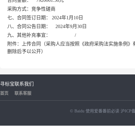
合同金额：
7920061.56元
采购方式：
竞争性磋商
七、合同签订日期：
2024年1月10日
八、合同公告日期：
2024年9月30日
九、
其他
补充事宜：
/
附件：上传合同（
采购人应当按照《政府采购法实施条例》
删除后予以公开
）
寻标宝
联系我们
首页
联系客服
© Baidu
使用爱番番前必读
沪ICP备
NEW
HOT