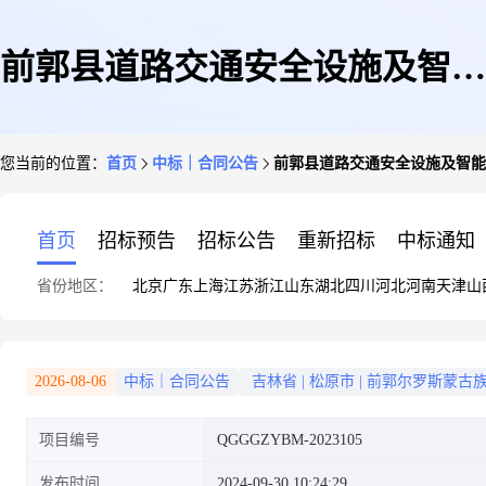
前郭县道路交通安全设施及智能
您当前的位置：
首页
中标｜合同公告
前郭县道路交通安全设施及智能
平台建设项目三标段合同公示
首页
招标预告
招标公告
重新招标
中标通知
省份地区：
北京
广东
上海
江苏
浙江
山东
湖北
四川
河北
河南
天津
山
2026-08-06
中标｜合同公告
吉林省
|
松原市
|
前郭尔罗斯蒙古
项目编号
QGGGZYBM-2023105
发布时间
2024-09-30 10:24:29