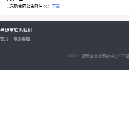
1.采购合同公告附件.pdf
下载
寻标宝
联系我们
首页
联系客服
© Baidu
使用爱番番前必读
沪ICP备
NEW
HOT