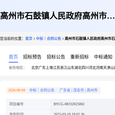
高州市石鼓镇人民政府高州市石
您当前的位置：
首页
中标｜合同公告
高州市石鼓镇人民政府高州市石
鼓镇低坡金山三期中财管道项目
首页
招标预告
招标公告
重新招标
中标通知
省份地区：
北京
广东
上海
江苏
浙江
山东
湖北
四川
河北
河南
天津
山
用地清表工程的合同公告
2026-08-09
中标｜合同公告
广东省
|
茂名市
|
高州市
项目编号
BYCG-08332025002
发布时间
2025-03-19 19:02:36