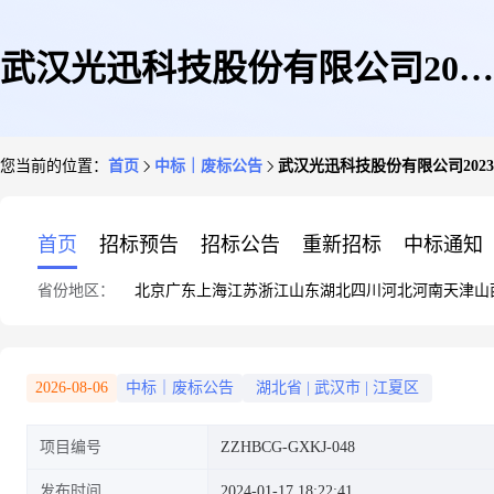
武汉光迅科技股份有限公司2023
您当前的位置：
首页
中标｜废标公告
武汉光迅科技股份有限公司20
年第四十三批设备采购项目流标
首页
招标预告
招标公告
重新招标
中标通知
省份地区：
北京
广东
上海
江苏
浙江
山东
湖北
四川
河北
河南
天津
山
公告
2026-08-06
中标｜废标公告
湖北省
|
武汉市
|
江夏区
项目编号
ZZHBCG-GXKJ-048
发布时间
2024-01-17 18:22:41