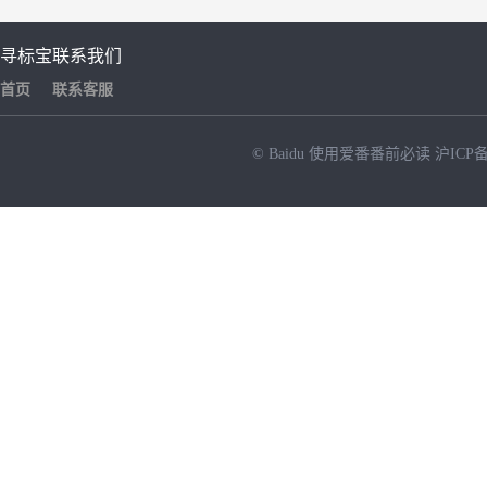
寻标宝
联系我们
首页
联系客服
© Baidu
使用爱番番前必读
沪ICP备
NEW
HOT
暂时没有搜索结果…