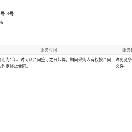
号-3号
%
服务时间
服务
务期为1年。时间从合同签订之日起算，期间采购人有权按合同
详见竞争
法约定终止合同。
文件。