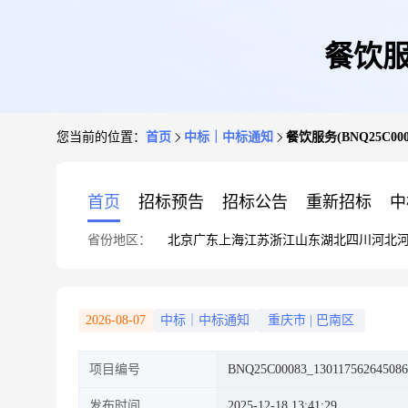
餐饮服
您当前的位置：
首页
中标｜中标通知
餐饮服务(BNQ25C00
首页
招标预告
招标公告
重新招标
中
省份地区：
北京
广东
上海
江苏
浙江
山东
湖北
四川
河北
2026-08-07
中标｜中标通知
重庆市
|
巴南区
项目编号
BNQ25C00083_130117562645086
发布时间
2025-12-18 13:41:29