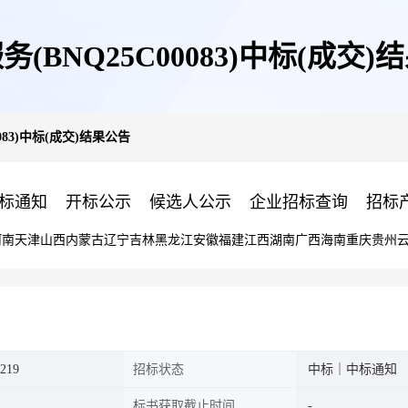
务(BNQ25C00083)中标(成交)
083)中标(成交)结果公告
标通知
开标公示
候选人公示
企业招标查询
招标
河南
天津
山西
内蒙古
辽宁
吉林
黑龙江
安徽
福建
江西
湖南
广西
海南
重庆
贵州
219
招标状态
中标｜中标通知
标书获取截止时间