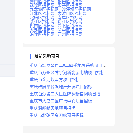
潼南区招标网
铜梁区招标网
武隆区招标网
梁平区招标网
九龙坡区招标网
沙坪坝区招标网
江北区招标网
大渡口区招标网
北碚区招标网
南岸区招标网
綦江区招标网
黔江区招标网
巴南区招标网
渝北区招标网
大足区招标网
渝中区招标网
涪陵区招标网
万州区招标网
最新采购项目
重庆市烟草公司二0二四季地膜采购项目招
标公告
重庆市万州区甘宁河新能源电站项目招标
重庆市金刀峡军方项目招标
重庆政府平台发地产开发项目招标
重庆白沙第二人民医院翻新官网项目招标
公告
重庆市大度口区广场中心项目招标
重庆潜能新天地项目招标
重庆市北碚区金刀峡项目招标