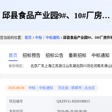
邱县食品产业园9#、10#厂房外
您当前的位置：
首页
中标｜中标通知
邱县食品产业园9#、10#厂房
墙装修工程中标公告
首页
招标预告
招标公告
重新招标
中标通知
省份地区：
北京
广东
上海
江苏
浙江
山东
湖北
四川
河北
河南
天津
山
2026-08-08
中标｜中标通知
河北省
|
邯郸市
|
丛台区
项目编号
QXZFCG-HJ20190813
发布时间
2019-08-28 00:00:00