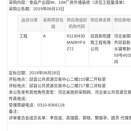
采购内容：
食品产业园9#、10#厂房外墙装修（详见工程量清单）
采购公告期：
2019年08月13日
品目分类
采购项目包
供应商组织
供应商名称
供应商地
组
机构代码
工程
A
91130430
邱县新阳建
河北省邯
MA08YFX
筑工程有限
市邱县新
27J
公司
头镇育新
59号40
间
定标日期：
2019年08月28日
开标地点：
邱县公共资源交易中心二楼210第二开标室
评标地点：
邱县公共资源交易中心二楼217第二评标室
本公告发布其他角色类型：
河北省政府采购网、河北省公共资源交
传真电话：
受理质疑电话：
0310-8366118
备注：
评审委员会成员名单：
李双成、高瑞霞、郭晓、樊振亭、路芳
代理