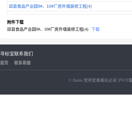
邱县食品产业园9#、10#厂房外墙装修工程(4)
附件下载
邱县食品产业园9#、10#厂房外墙装修工程(4)
下载
寻标宝
联系我们
首页
联系客服
© Baidu
使用爱番番前必读
沪ICP备
NEW
HOT