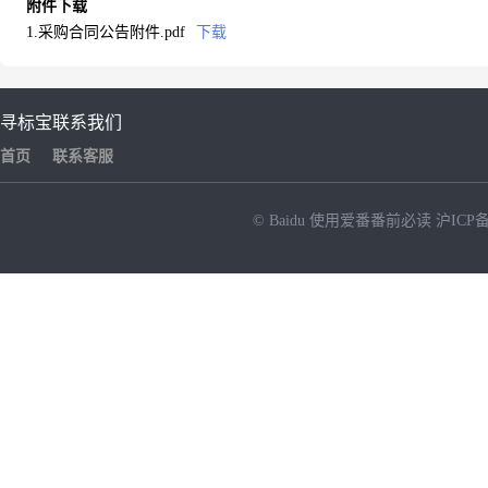
附件下载
1.采购合同公告附件.pdf
下载
寻标宝
联系我们
首页
联系客服
© Baidu
使用爱番番前必读
沪ICP备
NEW
HOT