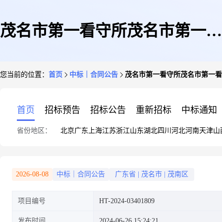
茂名市第一看守所茂名市第一看
您当前的位置：
首页
中标｜合同公告
茂名市第一看守所茂名市第一看
守所复印纸集采商品直接订购采
首页
招标预告
招标公告
重新招标
中标通知
省份地区：
北京
广东
上海
江苏
浙江
山东
湖北
四川
河北
河南
天津
山
购合同的合同公告
2026-08-08
中标｜合同公告
广东省
|
茂名市
|
茂南区
项目编号
HT-2024-03401809
发布时间
2024-06-26 15:24:21