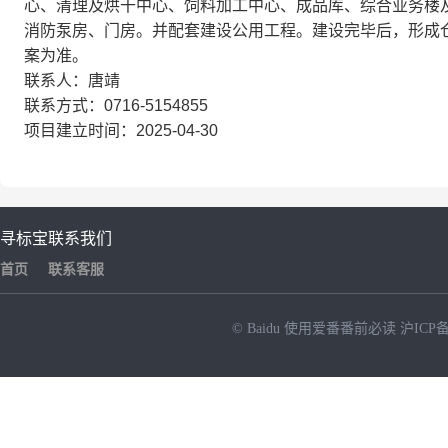
心、清理及烘干中心、饲料加工中心、成品库、综合业务楼
消防泵房、门房。并配套建设公用工程。建设完毕后，形成仓
案为准。
联系人：唐靖
联系方式：0716-5154855
项目建立时间：2025-04-30
寻标宝
联系我们
首页
联系客服
© Baidu
使用爱番番前必读
沪ICP备
NEW
HOT