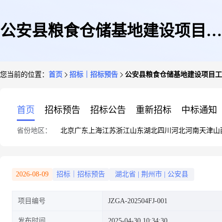
公安县粮食仓储基地建设项目工
您当前的位置：
首页
招标｜招标预告
公安县粮食仓储基地建设项目工
程总承包EPC
首页
招标预告
招标公告
重新招标
中标通知
省份地区：
北京
广东
上海
江苏
浙江
山东
湖北
四川
河北
河南
天津
山
2026-08-09
招标｜招标预告
湖北省
|
荆州市
|
公安县
项目编号
JZGA-202504FJ-001
发布时间
2025-04-30 10:34:30