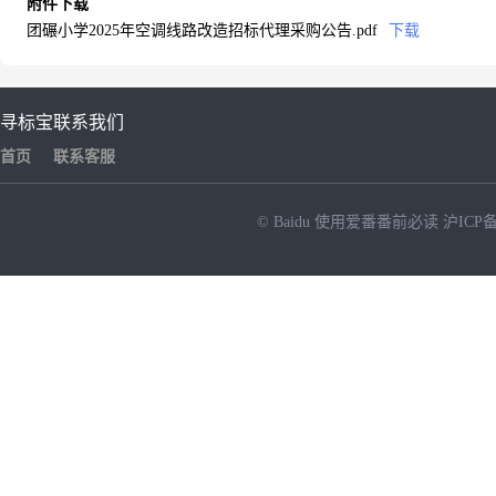
附件下载
团碾小学2025年空调线路改造招标代理采购公告.pdf
下载
寻标宝
联系我们
首页
联系客服
© Baidu
使用爱番番前必读
沪ICP备
NEW
HOT