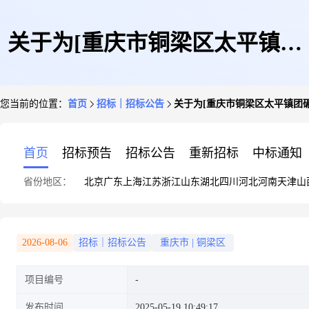
关于为[重庆市铜梁区太平镇团
您当前的位置：
首页
招标｜招标公告
关于为[重庆市铜梁区太平镇团
碾小学空调线路改造项目招标代
首页
招标预告
招标公告
重新招标
中标通知
省份地区：
北京
广东
上海
江苏
浙江
山东
湖北
四川
河北
河南
天津
山
理]公开选取[工程招标代理]机
2026-08-06
招标｜招标公告
重庆市
|
铜梁区
项目编号
构的公告
发布时间
2025-05-19 10:49:17