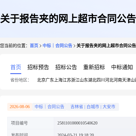
关于报告夹的网上超市合同公告
您当前的位置：
首页
中标｜合同公告
关于报告夹的网上超市合同公告
首页
招标预告
招标公告
重新招标
中标通知
省份地区：
北京
广东
上海
江苏
浙江
山东
湖北
四川
河北
河南
天津
山
2026-08-06
中标｜合同公告
吉林省
|
白城市
|
大安市
项目编号
2581101000010540620
发布时间
2024-03-21 19:18:20