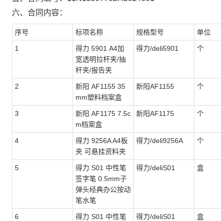
六、合同内容：
序号
标项名称
规格型号
单位
1
得力 5901 A4加
得力/deli5901
个
宽透明拉杆夹/抽
杆夹/报告夹
2
新阳 AF1155 35
新阳AF1155
个
mm塑料档案盒
3
新阳 AF1175 7.5c
新阳AF1175
个
m档案盒
4
得力 9256A A4板
得力/deli9256A
个
夹 可悬挂资料夹
5
得力 S01 中性笔
得力/deliS01
盒
签字笔 0.5mm子
弹头经典办公按动
笔水笔
6
得力 S01 中性笔
得力/deliS01
盒