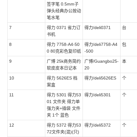
签字笔 0.5mm子
弹头经典办公按动
笔水笔
7
得力 0371 省力订
得力/deli0371
台
书机
8
得力 7758-A4-50
得力/deli7758-A4
包
0 80克彩色复印纸
-500
9
广博 25k商务简约
广博/Guangbo25-
本
软皮皮本日记本
20
10
得力 5626ES 档
得力/deli5626ES
个
案盒
11
得力 5301 得力53
得力/deli5301
个
01 文件夹 得力单
强力夹+插袋 文件
夹 1个 蓝色
12
得力 5372 得力53
得力/deli5372
个
72文件夹(混)(只)