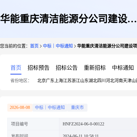
华能重庆清洁能源分公司建设项
您当前的位置：
首页
中标｜中标通知
华能重庆清洁能源分公司建设项
目档案微电影拍摄及企业宣传册
首页
招标预告
招标公告
重新招标
中标通知
省份地区：
北京
广东
上海
江苏
浙江
山东
湖北
四川
河北
河南
天津
山
设计制作服务结果公告
2026-08-08
中标｜中标通知
重庆市
项目编号
HNFZ2024-06-0-00122
发布时间
2024-06-11 10:58:11