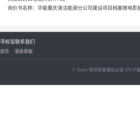
询价书名称：华能重庆清洁能源分公司建设项目档案微电影
寻标宝
联系我们
首页
联系客服
© Baidu
使用爱番番前必读
沪ICP备
NEW
HOT