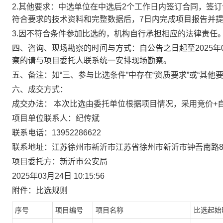
2.其他要求：
中选单位在中选后2个工作日内签订合同，签
符合要求的技术资料和完整数据后，7日内完成项目报告并
3
.
因不符合条件参加
比选
的，
机构
自行承担相应的法律责任
四、咨询、现场勘察的时间与方式
：
自公告之日起至
2025
年
察的请与项目委托人联系统一安排现场勘察。
五、备注
：
如“三、参与比选条件”中存在“资质要求”或“其
六、成交方式：
成交办法：
本次
比选
由
委托单位根据
项目情况，采用
竞价+
项目单位联系人：
纪传斌
联系电话：
13952286622
联系地址：
江苏徐州市新沂市江苏省徐州市新沂市钟吾南路
项目委托
方
：
新沂市公安局
2025年03月24日 10
:15:56
附件：
比选
规则
序号
项目编号
项目名称
比选
起始