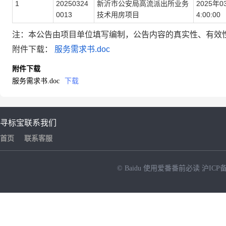
1
20250324
新沂市公安局高流派出所业务
2025
年
0
0013
技术用房项目
4
:00:00
注：本公告由项目单位填写编制，公告内容的真实性、有效
附件下载：
服务需求书.doc
附件下载
服务需求书.doc
下载
寻标宝
联系我们
首页
联系客服
© Baidu
使用爱番番前必读
沪ICP备
NEW
HOT