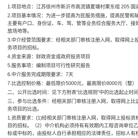
1.项目地点：
江苏徐州市新沂市高流镇夏塘村栗东组 205
国
2.项目基本情况：
为进一步提高为民服务措施，提高民警和
主要有户口、身份证、车、驾、管等业务综合服务大厅、接
放场地等。
3.
中介经营范围要求
：
经相关部门审核注册入网，取得网上
务项目的招标。
4.资金来源：
财政资金或政府投资项目
5.服务事项：
编制项目可行性研究报告
6
.中介服务完成期限要求：
7
天
7
.
比选
控制价格：最低限价
5000
元
，最高限价
8000
元
（
整
）
二、
公开
比选
时间：见下方附表“
比选
规则”中的
比选
起止时
三、
参与比选
条件：
经相关部门审核注册入网，取得网上
比
务项目的
比选
。
1.
资质要求：
(1)
经相关部门审核注册入网，取得网上投标资
目的招标。（2）中介机构必须持有有效期内工程咨询单位乙级(
标或中标的，由投标人自行承担相应的法律责任，招标人有