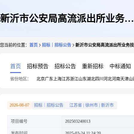
新沂市公安局高流派出所业务技
您当前的位置：
首页
招标｜招标公告
新沂市公安局高流派出所业务技
术用房项目(新沂市)
首页
招标预告
招标公告
重新招标
中标通知
省份地区：
北京
广东
上海
江苏
浙江
山东
湖北
四川
河北
河南
天津
山
2026-08-07
招标｜招标公告
江苏省
|
徐州市
|
新沂市
项目编号
202503240013
发布时间
2025-03-24 11:24:20