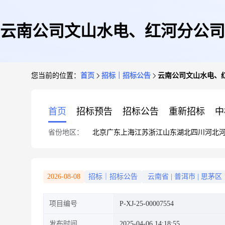
云南公司文山水电、红河分公司
您当前的位置：
首页
招标｜招标公告
云南公司文山水电、
源2
首页
招标预告
招标公告
重新招标
中
省份地区：
北京
广东
上海
江苏
浙江
山东
湖北
四川
河北
2026-08-08
招标｜招标公告
云南省
|
普洱市
|
思茅区
项目编号
P-XJ-25-00007554
发布时间
2025-04-06 14:18:55