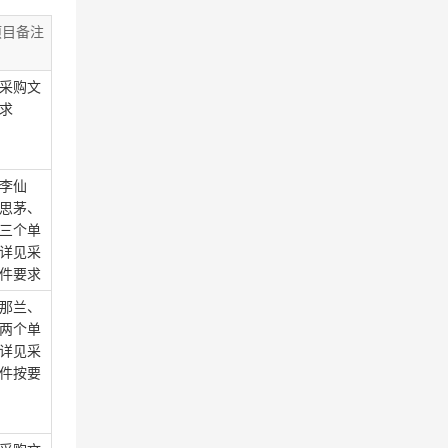
项目备注
采购文
求
李仙
思茅、
三个单
详见采
件要求
那兰、
两个单
详见采
件按要