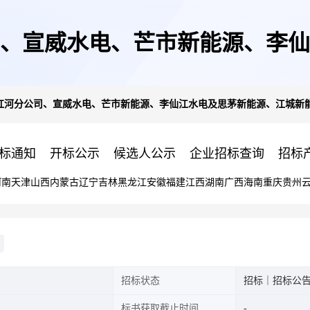
、宣威水电、芒市新能源、李仙
红河分公司、宣威水电、芒市新能源、李仙江水电及思茅新能源、江城新能
025年车辆保险服务项目询比采
标通知
开标公示
候选人公示
企业招标查询
招标
河南
天津
山西
内蒙古
辽宁
吉林
黑龙江
安徽
福建
江西
湖南
广西
海南
重庆
贵州
招标状态
招标｜招标公
标书获取截止时间