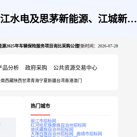
江水电及思茅新能源、江城新能
源2025年车辆保险服务项目询比采购公告
更新时间：2026-07-28
购公告
产品分析
政府采购
公共资源交易中心
云南
西藏
陕西
甘肃
青海
宁夏
新疆
台湾
香港
澳门
热门城市
丽江市招标网
告
红河哈尼族彝族自治州招标网
迪庆藏族自治州招标网
大理白族自治州招标网
曲靖市招标网