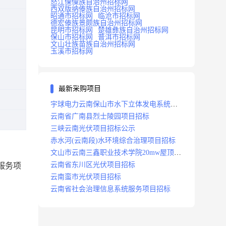
怒江傈僳族自治州招标网
西双版纳傣族自治州招标网
昭通市招标网
临沧市招标网
德宏傣族景颇族自治州招标网
昆明市招标网
楚雄彝族自治州招标网
保山市招标网
普洱市招标网
文山壮族苗族自治州招标网
玉溪市招标网
最新采购项目
宇球电力云南保山市水下立体发电系统项
目招标
云南省广南县烈士陵园项目招标
三峡云南光伏项目招标公示
赤水河(云南段)水环境综合治理项目招标
文山市云南三鑫职业技术学院20mw屋顶分
布式光伏设计施工总承包(epc)项目招标
云南省东川区光伏项目招标
服务项
云南蛮市光伏项目招标
云南省社会治理信息系统服务项目招标