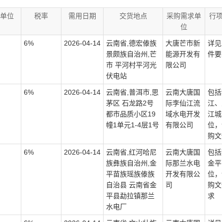
单位
税率
需用日期
交货地点
采购需求单
行
位
6%
2026-04-14
云南省,德宏傣族
大唐芒市新
详见
景颇族自治州,芒
能源开发有
件要
市 平河村平河光
限公司
伏电站
6%
2026-04-14
云南省,普洱市,思
云南大唐国
包括
茅区 石龙路2号
际李仙江流
江、
都市品质小区19
域水电开发
江城
幢1单元1-4层1号
有限公司
位，
购文
6%
2026-04-14
云南省,红河哈尼
云南大唐国
包括
族彝族自治州,金
际那兰水电
金平
平苗族瑶族傣族
开发有限公
位，
自治县 云南省金
司
购文
平县勐拉镇那兰
求
水电厂