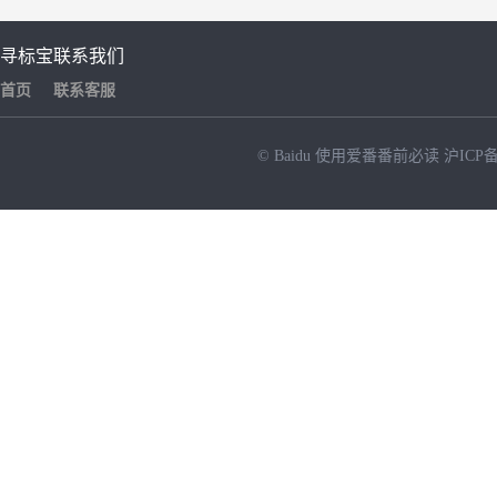
寻标宝
联系我们
首页
联系客服
© Baidu
使用爱番番前必读
沪ICP备
NEW
HOT
暂时没有搜索结果…