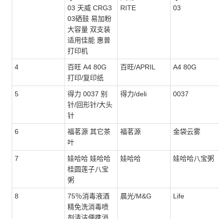
03 天威 CRG3
RITE
03
03硒鼓 易加粉
大容量 双支装
适用佳能 惠普
打印机
4
百旺 A4 80G
百旺/APRIL
A4 80G
打印/复印纸
5
得力 0037 别
得力/deli
0037
针/回形针/大头
针
6
福茗源 其它茶
福茗源
金袋云雾
叶
7
娃哈哈 娃哈哈
娃哈哈
娃哈哈八宝粥
桂圆莲子八宝
粥
8
75％消毒液酒
晨光/M&G
Life
精免洗消毒喷
剂清洁便携消