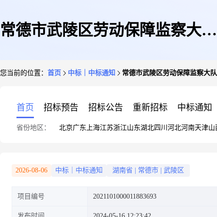
常德市武陵区劳动保障监察大队
您当前的位置：
首页
中标｜中标通知
常德市武陵区劳动保障监察大队
关于矿泉水/纯净水的网上超市
首页
招标预告
招标公告
重新招标
中标通知
省份地区：
北京
广东
上海
江苏
浙江
山东
湖北
四川
河北
河南
天津
山
采购项目成交公告
2026-08-06
中标｜中标通知
湖南省
|
常德市
|
武陵区
项目编号
2021101000011883693
发布时间
2024-05-16 12:23:42