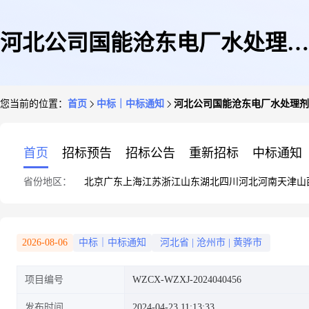
河北公司国能沧东电厂水处理剂
您当前的位置：
首页
中标｜中标通知
河北公司国能沧东电厂水处理剂
聚氯化铝询价采购结果公告
首页
招标预告
招标公告
重新招标
中标通知
省份地区：
北京
广东
上海
江苏
浙江
山东
湖北
四川
河北
河南
天津
山
2026-08-06
中标｜中标通知
河北省
|
沧州市
|
黄骅市
项目编号
WZCX-WZXJ-2024040456
发布时间
2024-04-23 11:13:33