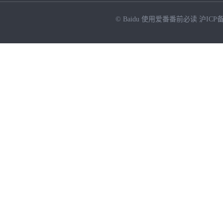
© Baidu
使用爱番番前必读
沪ICP备
NEW
HOT
暂时没有搜索结果…