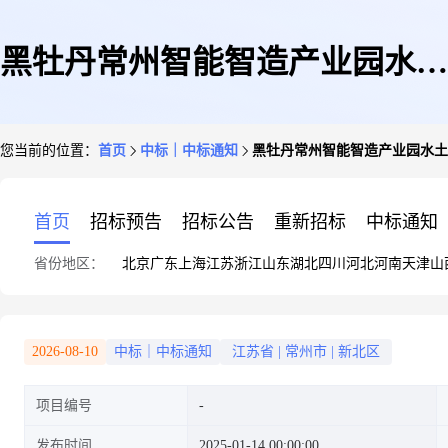
黑牡丹常州智能智造产业园水土
您当前的位置：
首页
中标｜中标通知
黑牡丹常州智能智造产业园水土
保持自主验收报备回执
首页
招标预告
招标公告
重新招标
中标通知
省份地区：
北京
广东
上海
江苏
浙江
山东
湖北
四川
河北
河南
天津
山
2026-08-10
中标｜中标通知
江苏省
|
常州市
|
新北区
项目编号
发布时间
2025-01-14 00:00:00