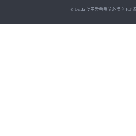
© Baidu
使用爱番番前必读
沪ICP备
NEW
HOT
暂时没有搜索结果…