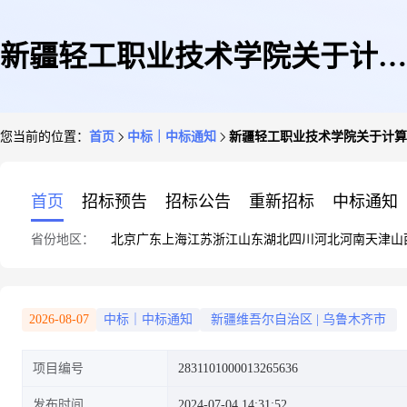
新疆轻工职业技术学院关于计算
您当前的位置：
首页
中标｜中标通知
新疆轻工职业技术学院关于计算
机网络系统工程的服务市场采购
首页
招标预告
招标公告
重新招标
中标通知
省份地区：
北京
广东
上海
江苏
浙江
山东
湖北
四川
河北
河南
天津
山
项目成交公告
2026-08-07
中标｜中标通知
新疆维吾尔自治区
|
乌鲁木齐市
项目编号
2831101000013265636
发布时间
2024-07-04 14:31:52