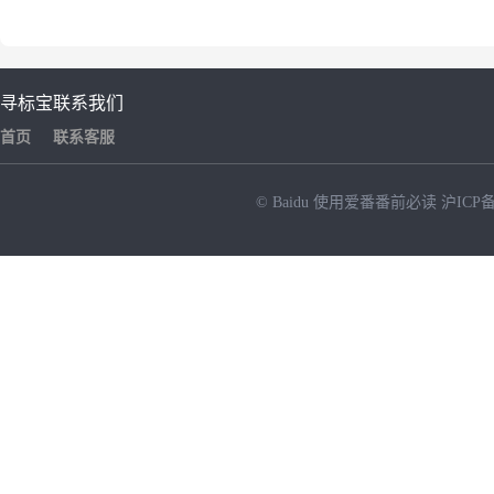
寻标宝
联系我们
首页
联系客服
© Baidu
使用爱番番前必读
沪ICP备
NEW
HOT