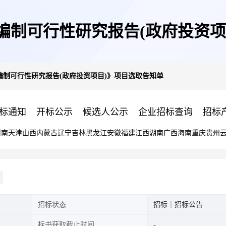
编制可行性研究报告(政府投资项
编制可行性研究报告(政府投资项目)》项目选取告知单
标通知
开标公示
候选人公示
企业招标查询
招标
河南
天津
山西
内蒙古
辽宁
吉林
黑龙江
安徽
福建
江西
湖南
广西
海南
重庆
贵州
招标状态
招标｜招标公告
标书获取截止时间