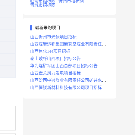
临汾市招标网
忻州市招标网
晋城市招标网
最新采购项目
山西忻州市光伏项目招标
山西煤炭运销集团簸箕掌煤业有限责任公
司井田地面三维地震勘探项目招标
山西焦化144项目招标
泰山玻纤山西项目招标公告
华为煤矿军团山西总部项目招标公告
山西壶关风力发电项目招标
山西汾西中兴煤业有限责任公司矿井水处
理站升级改造项目招标
山西恒镁新材料科技有限公司项目招标