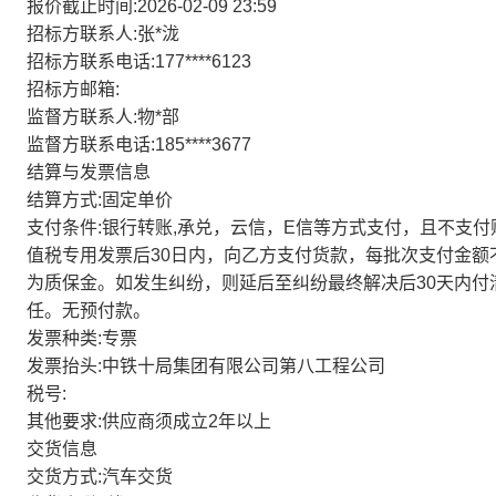
报价截止时间:2026-02-09 23:59
招标方联系人:张*泷
招标方联系电话:177****6123
招标方邮箱:
监督方联系人:物*部
监督方联系电话:185****3677
结算与发票信息
结算方式:固定单价
支付条件:银行转账,承兑，云信，E信等方式支付，且不支
值税专用发票后30日内，向乙方支付货款，每批次支付金额不
为质保金。如发生纠纷，则延后至纠纷最终解决后30天内
任。无预付款。
发票种类:专票
发票抬头:中铁十局集团有限公司第八工程公司
税号:
其他要求:供应商须成立2年以上
交货信息
交货方式:汽车交货