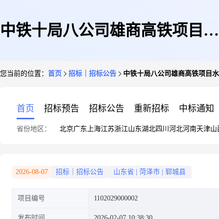
中铁十局八公司雄商高铁项目水
您当前的位置：
首页
招标｜招标公告
中铁十局八公司雄商高铁项目水
稳料询价采购
首页
招标预告
招标公告
重新招标
中标通知
省份地区：
北京
广东
上海
江苏
浙江
山东
湖北
四川
河北
河南
天津
山
2026-08-07
招标｜招标公告
山东省
|
菏泽市
|
郓城县
项目编号
1102029000002
发布时间
2026-02-07 10:38:30