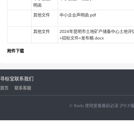
明函
其他文件
中小企业声明函.pdf
其他文件
2024年昆明市土地矿产储备中心土地
+招标文件+发布稿.docx
附件下载
寻标宝
联系我们
首页
联系客服
© Baidu
使用爱番番前必读
沪ICP备
NEW
HOT