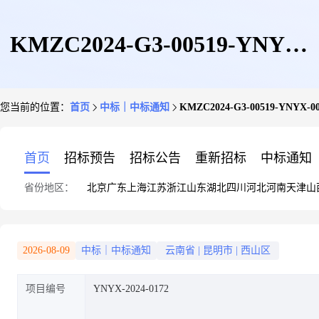
KMZC2024-G3-00519-YNYX-
您当前的位置：
首页
中标｜中标通知
KMZC2024-G3-00519
0042:昆明市土地矿产储备中心
首页
招标预告
招标公告
重新招标
中标通知
省份地区：
北京
广东
上海
江苏
浙江
山东
湖北
四川
河北
河南
天津
山
2024年昆明市土地矿产储备中心
2026-08-09
中标｜中标通知
云南省
|
昆明市
|
西山区
项目编号
YNYX-2024-0172
土地评估服务选择社会专业机构