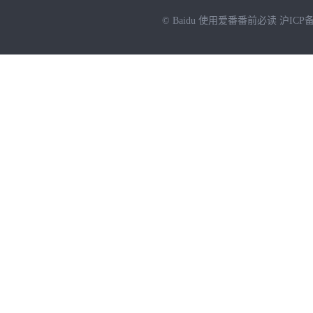
© Baidu
使用爱番番前必读
沪ICP备
NEW
HOT
暂时没有搜索结果…