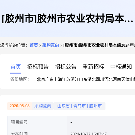
[胶州市]胶州市农业农村局本级
您当前的位置：
首页
采购意向
[胶州市]胶州市农业农村局本级2024年
2024年11月(至)11月政府采购意
首页
招标预告
招标公告
重新招标
中标通知
省份地区：
北京
广东
上海
江苏
浙江
山东
湖北
四川
河北
河南
天津
山
向
2026-08-08
采购意向
山东省
|
青岛市
|
胶州市
项目编号
发布时间
2024-10-22 16:07:47