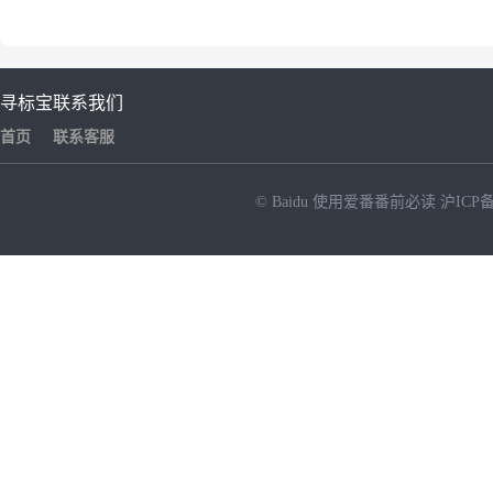
寻标宝
联系我们
首页
联系客服
© Baidu
使用爱番番前必读
沪ICP备
NEW
HOT