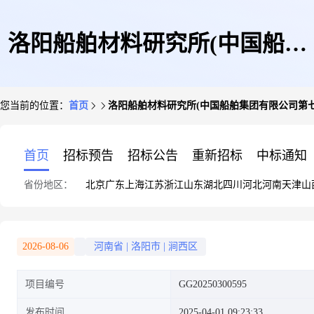
洛阳船舶材料研究所(中国船舶
您当前的位置：
首页
洛阳船舶材料研究所(中国船舶集团有限公司第七
集团有限公司第七二五研究
首页
招标预告
招标公告
重新招标
中标通知
省份地区：
北京
广东
上海
江苏
浙江
山东
湖北
四川
河北
河南
天津
山
所)+闲置物资+废电机处理的公
2026-08-06
河南省
|
洛阳市
|
涧西区
项目编号
GG20250300595
告
发布时间
2025-04-01 09:23:33