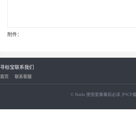
附件：
寻标宝
联系我们
首页
联系客服
© Baidu
使用爱番番前必读
沪ICP备
NEW
HOT