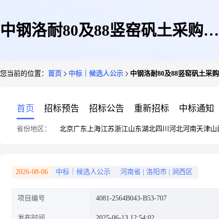
中钢洛耐80及88竖窑矾土采购中
您当前的位置：
首页
中标｜候选人公示
中钢洛耐80及88竖窑矾土采
标候选人公示
首页
招标预告
招标公告
重新招标
中标通知
省份地区：
北京
广东
上海
江苏
浙江
山东
湖北
四川
河北
河南
天津
山
2026-08-06
中标｜候选人公示
河南省
|
洛阳市
|
涧西区
项目编号
4081-2564B043-B53-707
发布时间
2025-06-13 12:54:02