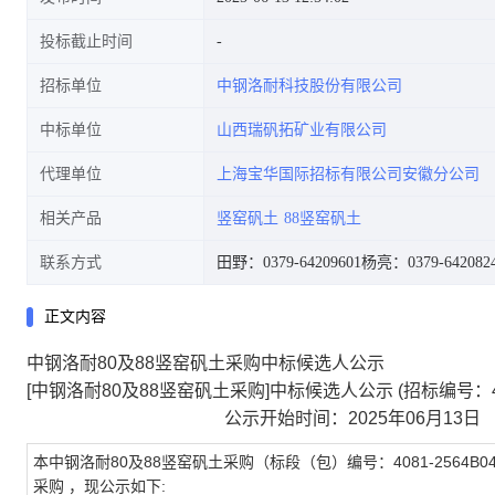
投标截止时间
招标单位
中钢洛耐科技股份有限公司
中标单位
山西瑞矾拓矿业有限公司
代理单位
上海宝华国际招标有限公司安徽分公司
相关产品
竖窑矾土
88竖窑矾土
联系方式
田野：0379-64209601
杨亮：0379-642082
正文内容
中钢洛耐80及88竖窑矾土采购中标候选人公示
[中钢洛耐80及88竖窑矾土采购]中标候选人公示
(招标编号：408
公示开始时间：2025年06月13日
本中钢洛耐80及88竖窑矾土采购（标段（包）编号：4081-2564B04
采购 ，现公示如下: