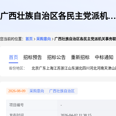
广西壮族自治区各民主党派机关
您当前的位置：
首页
采购意向
广西壮族自治区各民主党派机关事务联合
事务联合办公室2026年4月政府
首页
招标预告
招标公告
重新招标
中标通知
省份地区：
北京
广东
上海
江苏
浙江
山东
湖北
四川
河北
河南
天津
山
采购意向
2026-08-09
采购意向
广西壮族自治区
项目编号
发布时间
2026-04-02 11:38:15