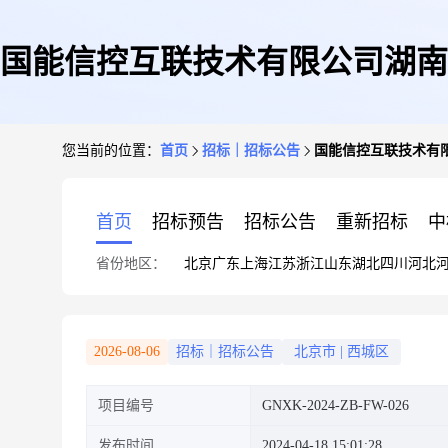
国能信控互联技术有限公司湖南
您当前的位置：
首页
招标｜招标公告
国能信控互联技术有
孪
首页
招标预告
招标公告
重新招标
中
省份地区：
北京
广东
上海
江苏
浙江
山东
湖北
四川
河北
2026-08-06
招标｜招标公告
北京市
|
西城区
项目编号
GNXK-2024-ZB-FW-026
发布时间
2024-04-18 15:01:28