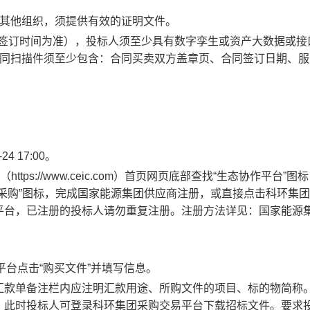
或其他组织，须提供有效的证明文件。
合同签订时间为准），投标人须至少具有数字孪生或资产大数据或接
合同扫描件须至少包含：合同买卖双方盖章页、合同签订日期、服
24 17:00。
tps://www.ceic.com）首页网页底部查找“生态协作平台”图
采购”图标，完成国家能源集团供应商注册，或直接点击科环集
平台，已注册的投标人请勿重复注册。注册方法详见：国家能源
平台点击“购买文件”并填写信息。
汇款单备注栏内应注明汇款用途、所购文件的项目、标的物简称
，此时投标人可
登录科环集团采购交易平台下载招标文件。要求