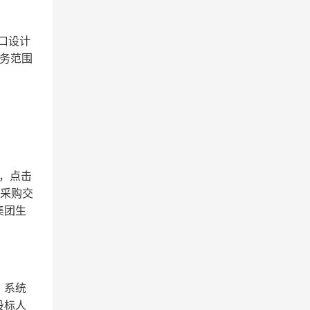
口设计
务范围
标，点击
团采购交
集团生
。系统
投标人