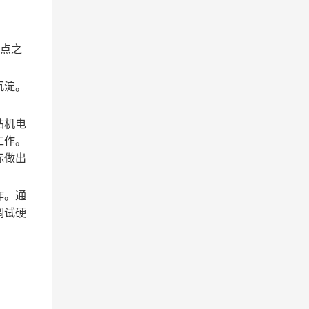
节点之
沉淀。
站机电
工作。
标做出
作。通
调试硬