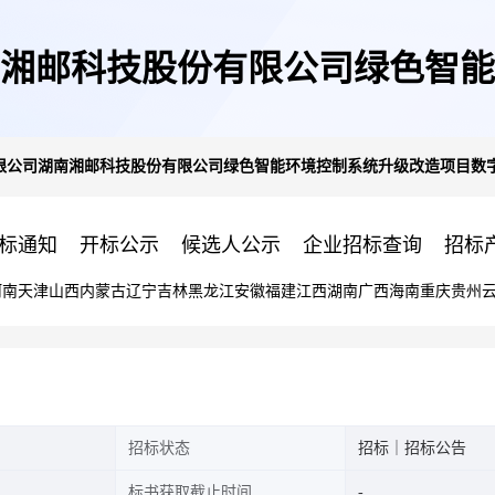
湘邮科技股份有限公司绿色智能
限公司湖南湘邮科技股份有限公司绿色智能环境控制系统升级改造项目数
生及接口设计开发等服务招标公
标通知
开标公示
候选人公示
企业招标查询
招标
河南
天津
山西
内蒙古
辽宁
吉林
黑龙江
安徽
福建
江西
湖南
广西
海南
重庆
贵州
招标状态
招标｜招标公告
标书获取截止时间