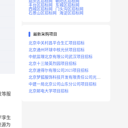
延庆区招标网
朝阳区招标网
丰台区招标网
东城区招标网
西城区招标网
门头沟区招标网
石景山区招标网
海淀区招标网
最新采购项目
北京中关村昌平合生汇项目招标
北京通州环球中核光伏项目招标
中航监理北京有限公司武汉项目招标
北京十三陵英烈园项目招标
北京速得尔有限公司2023项目招标
北京梦狐服饰科技开发有限责任公司光绿
能项目招标公告
中建一局北京公司山东分公司项目招标
北京邮电大学项目招标
发等服
字孪生
来源为