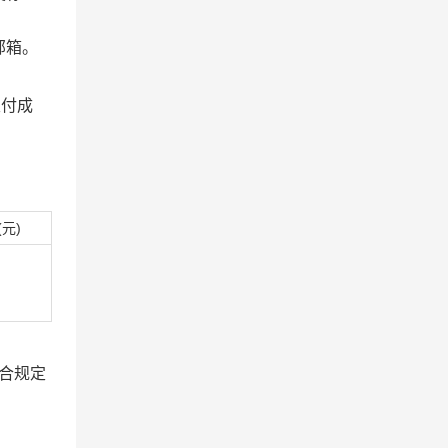
邮箱
。
支付成
(元)
符合规定