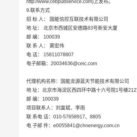
http://www.cebpubservice.com)上发布。
9.联系方式
招
标
人：
国能信控互联技术有限公司
地
址：
北京市西城区安德路83号新安大厦
邮
编：
100039
联
系
人：
窦宏伟
电
话：
15811078807
电子邮箱：
20034636@ceic.com
代理机构名称：国能龙源蓝天节能技术有限公司
地
址：北京市海淀区西四环中路十六号院
1号楼21
邮
编：
100039
项目联系人：刘富斌、李雨
联
系电
话：
010-57658917、8805
电
子邮
件：
e0055841
@chnenergy.com.cn