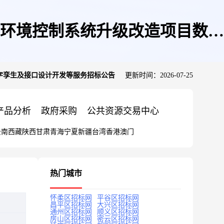
环境控制系统升级改造项目数字
字孪生及接口设计开发等服务招标公告
更新时间：2026-07-25
告
产品分析
政府采购
公共资源交易中心
云南
西藏
陕西
甘肃
青海
宁夏
新疆
台湾
香港
澳门
热门城市
怀柔区招标网
平谷区招标网
昌平区招标网
大兴区招标网
通州区招标网
顺义区招标网
房山区招标网
密云区招标网