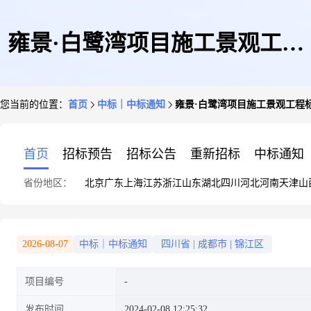
雍景·白鹭湾项目施工景观工程
您当前的位置：
首页
中标｜中标通知
雍景·白鹭湾项目施工景观工程
标段中标结果公布
首页
招标预告
招标公告
重新招标
中标通知
省份地区：
北京
广东
上海
江苏
浙江
山东
湖北
四川
河北
河南
天津
山
2026-08-07
中标｜中标通知
四川省
|
成都市
|
锦江区
项目编号
发布时间
2024-02-08 12:25:32