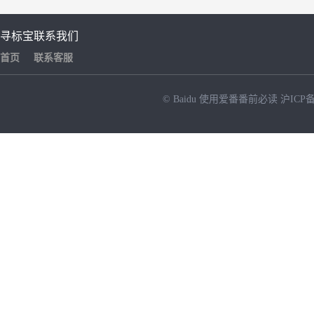
寻标宝
联系我们
首页
联系客服
© Baidu
使用爱番番前必读
沪ICP备
NEW
HOT
暂时没有搜索结果…