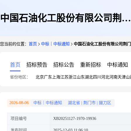
中国石油化工股份有限公司荆门
您当前的位置：
首页
中标｜中标通知
中国石油化工股份有限公司荆门分公
分公司20251127-16帆布袋询比
首页
招标预告
招标公告
重新招标
中标通知
省份地区：
北京
广东
上海
江苏
浙江
山东
湖北
四川
河北
河南
天津
山
采购预成交公示
2026-08-06
中标｜中标通知
湖北省
|
荆门市
|
掇刀区
项目编号
XB20251127-1970-19936
发布时间
2025-12-03 11:06:10