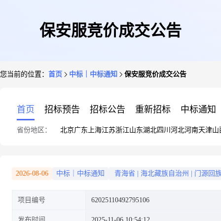
保安服竞价成交公告
您当前的位置：
首页
中标｜中标通知
保安服竞价成交公告
首页
招标预告
招标公告
重新招标
中标通知
省份地区：
北京
广东
上海
江苏
浙江
山东
湖北
四川
河北
河南
天津
山
2026-08-06
中标｜中标通知
青海省
|
海北藏族自治州
|
门源回
项目编号
62025110492795106
发布时间
2025-11-06 10:54:12