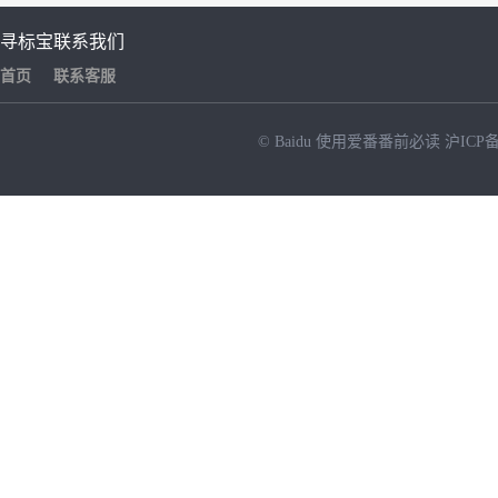
寻标宝
联系我们
首页
联系客服
© Baidu
使用爱番番前必读
沪ICP备
NEW
HOT
暂时没有搜索结果…