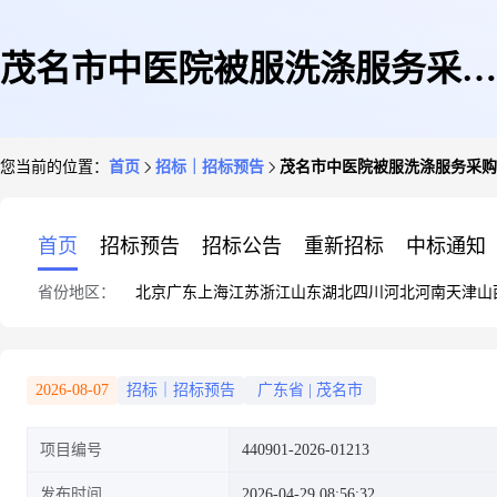
茂名市中医院被服洗涤服务采购
您当前的位置：
首页
招标｜招标预告
茂名市中医院被服洗涤服务采购
项目
首页
招标预告
招标公告
重新招标
中标通知
省份地区：
北京
广东
上海
江苏
浙江
山东
湖北
四川
河北
河南
天津
山
2026-08-07
招标｜招标预告
广东省
|
茂名市
项目编号
440901-2026-01213
发布时间
2026-04-29 08:56:32