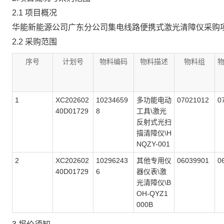
2.1 项目概况
华能新能源公司广东分公司集电线路便携式激光清障仪采购
2.2 采购范围
序号
计划号
物料编码
物料描述
物料组
1
XC202602
10234659
多功能电动
07021012
0
40D01729
8
工具\激光
反射式光扫
描清障仪\H
NQZY-001
2
XC202602
10296243
其他专用仪
06039901
0
40D01729
6
器仪表\激
光清障仪\B
OH-QYZ1
000B