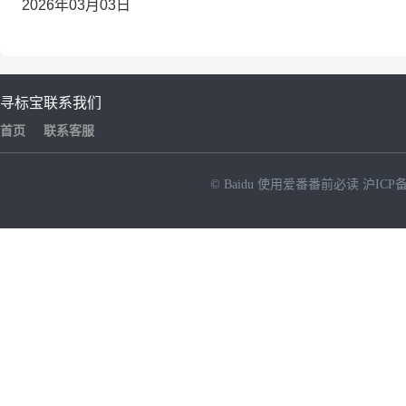
2026年03月03日
寻标宝
联系我们
首页
联系客服
© Baidu
使用爱番番前必读
沪ICP备
NEW
HOT