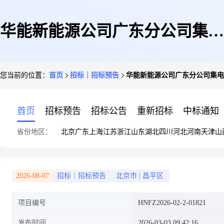
华能新能源公司广东分公司集电
您当前的位置：
首页
招标｜招标预告
华能新能源公司广东分公司集电
线路便携式激光清障仪采购项目
首页
招标预告
招标公告
重新招标
中标通知
省份地区：
北京
广东
上海
江苏
浙江
山东
湖北
四川
河北
河南
天津
山
变更询比采购公告
2026-08-07
招标｜招标预告
北京市
|
昌平区
项目编号
HNFZ2026-02-2-01821
发布时间
2026-03-03 09:42:16