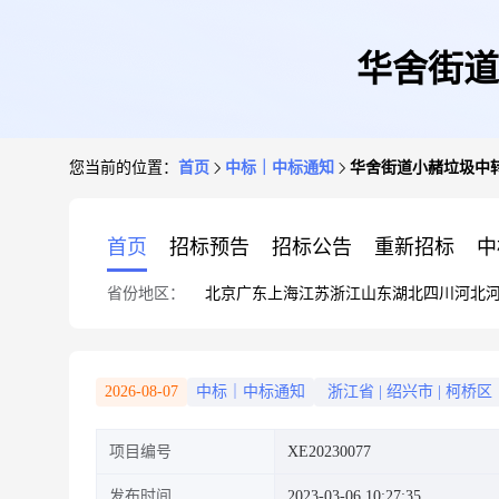
华舍街道
您当前的位置：
首页
中标｜中标通知
华舍街道小赭垃圾中
首页
招标预告
招标公告
重新招标
中
省份地区：
北京
广东
上海
江苏
浙江
山东
湖北
四川
河北
2026-08-07
中标｜中标通知
浙江省
|
绍兴市
|
柯桥区
项目编号
XE20230077
发布时间
2023-03-06 10:27:35