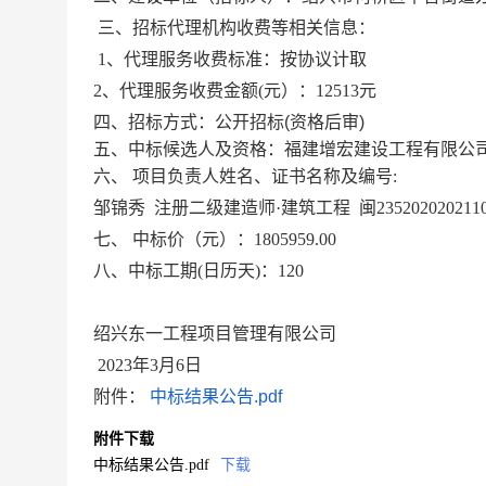
三、
招标代理机构收费
等相关信息
：
1
、代理服务收费标准：
按协议计取
2
、代理服务收费金额
(元）
：
12513元
四、招标方式：
公开招标
(
资格后审
)
五、中标候选人及资格
：福建增宏建设工程有限公
六、
项目负责人姓名、证书名称及编号
:
邹锦秀
注册二级建造师
·
建筑
工程
闽
23520202021
七、
中标价（元）
：
1805959
.00
八、中标工期
(日历天)：
120
绍兴东一工程项目管理有限公司
202
3
年
3
月
6
日
附件：
中标结果公告.pdf
附件下载
中标结果公告.pdf
下载