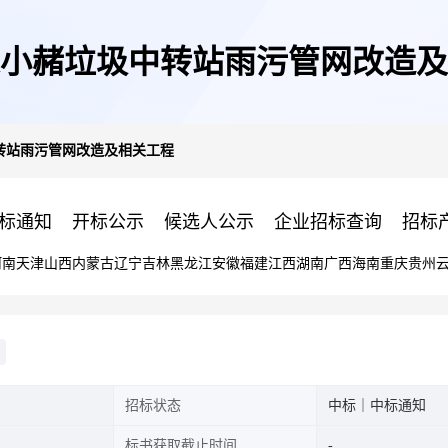
小赭垃圾中转站雨污管网改造及
转站雨污管网改造及相关工程
标通知
开标公示
候选人公示
企业招标查询
招标
河南
天津
山西
内蒙古
辽宁
吉林
黑龙江
安徽
福建
江西
湖南
广西
海南
重庆
贵州
招标状态
中标｜中标通知
标书获取截止时间