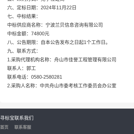
六
、定标日期：
202
4
年
11
月
22
日
七
、中标结果：
中标供应商名称
：
宁波兰贝信息咨询有限公司
中标金额
：
74800元
八
、公告期限
：
自本公告发布之日起
1
个工作日。
九、
联系方式：
1
.
采购代理机构名称：
舟山市佳誉工程管理有限公司
联系人：
郭
工
联系电话
：
0580-2580281
2.
采购人名称：
中共舟山市委考核工作委员会办公室
寻标宝
联系我们
首页
联系客服