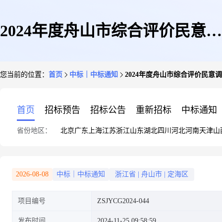
2024年度舟山市综合评价民意调
您当前的位置：
首页
中标｜中标通知
2024年度舟山市综合评价民意
查采购项目的中标(成交)结果
首页
招标预告
招标公告
重新招标
中标通知
省份地区：
北京
广东
上海
江苏
浙江
山东
湖北
四川
河北
河南
天津
山
2026-08-08
中标｜中标通知
浙江省
|
舟山市
|
定海区
项目编号
ZSJYCG2024-044
发布时间
2024-11-25 09:58:59