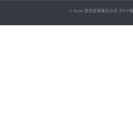
© Baidu
使用爱番番前必读
沪ICP备
NEW
HOT
暂时没有搜索结果…