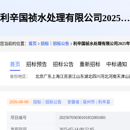
利辛国祯水处理有限公司2025年
您当前的位置：
首页
招标｜招标公告
利辛国祯水处理有限公司202
度污泥运输处置服务项目采购公
首页
招标预告
招标公告
重新招标
中标通知
省份地区：
北京
广东
上海
江苏
浙江
山东
湖北
四川
河北
河南
天津
山
告
2026-08-08
招标｜招标公告
安徽省
|
亳州市
|
利辛县
项目编号
20250703030101832001001
发布时间
2025-07-14 09:52:05