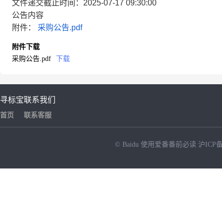
文件递交截止时间：2025-07-17 09:30:00
公告内容
附件：
采购公告.pdf
附件下载
采购公告.pdf
下载
寻标宝
联系我们
首页
联系客服
© Baidu
使用爱番番前必读
沪ICP备
NEW
HOT